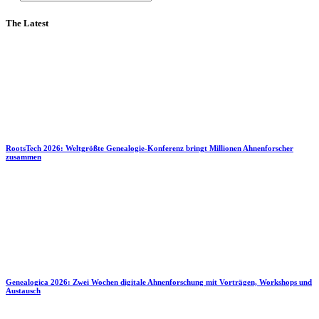
The Latest
RootsTech 2026: Weltgrößte Genealogie-Konferenz bringt Millionen Ahnenforscher
zusammen
Genealogica 2026: Zwei Wochen digitale Ahnenforschung mit Vorträgen, Workshops und
Austausch