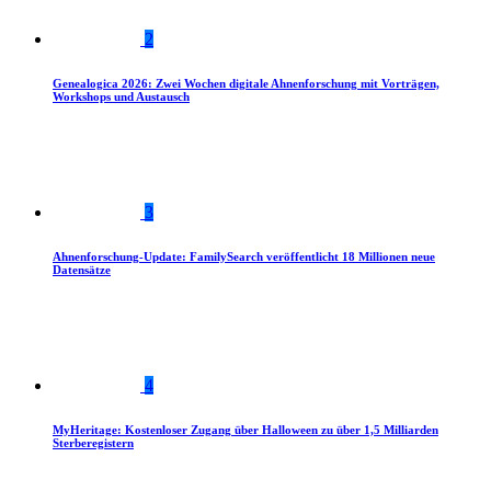
2
Genealogica 2026: Zwei Wochen digitale Ahnenforschung mit Vorträgen,
Workshops und Austausch
3
Ahnenforschung-Update: FamilySearch veröffentlicht 18 Millionen neue
Datensätze
4
MyHeritage: Kostenloser Zugang über Halloween zu über 1,5 Milliarden
Sterberegistern