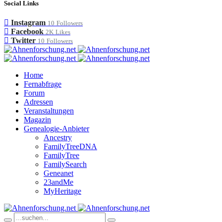
Social Links
Instagram
10
Followers
Facebook
2K
Likes
Twitter
10
Followers
Home
Fernabfrage
Forum
Adressen
Veranstaltungen
Magazin
Genealogie-Anbieter
Ancestry
FamilyTreeDNA
FamilyTree
FamilySearch
Geneanet
23andMe
MyHeritage