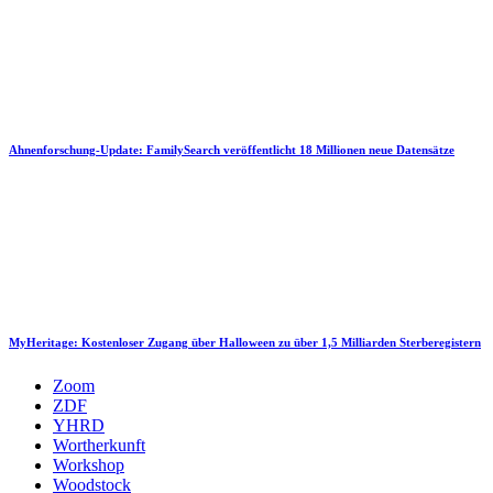
Ahnenforschung-Update: FamilySearch veröffentlicht 18 Millionen neue Datensätze
MyHeritage: Kostenloser Zugang über Halloween zu über 1,5 Milliarden Sterberegistern
Zoom
ZDF
YHRD
Wortherkunft
Workshop
Woodstock