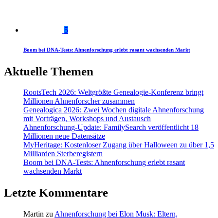
5
Boom bei DNA-Tests: Ahnenforschung erlebt rasant wachsenden Markt
Aktuelle Themen
RootsTech 2026: Weltgrößte Genealogie-Konferenz bringt
Millionen Ahnenforscher zusammen
Genealogica 2026: Zwei Wochen digitale Ahnenforschung
mit Vorträgen, Workshops und Austausch
Ahnenforschung-Update: FamilySearch veröffentlicht 18
Millionen neue Datensätze
MyHeritage: Kostenloser Zugang über Halloween zu über 1,5
Milliarden Sterberegistern
Boom bei DNA-Tests: Ahnenforschung erlebt rasant
wachsenden Markt
Letzte Kommentare
Martin
zu
Ahnenforschung bei Elon Musk: Eltern,