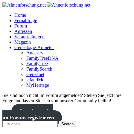
Home
Fernabfrage
Forum
Adressen
Veranstaltungen
Magazin
Genealogie-Anbieter
Ancestry
FamilyTreeDNA
FamilyTree
FamilySearch
Geneanet
23andMe
MyHeritage
Sie sind noch nicht im Forum angemeldet? Stellen Sie jetzt ihre
Frage und lassen Sie sich von unserer Community helfen!
Jetzt kostenlos
im Forum registrieren
Search