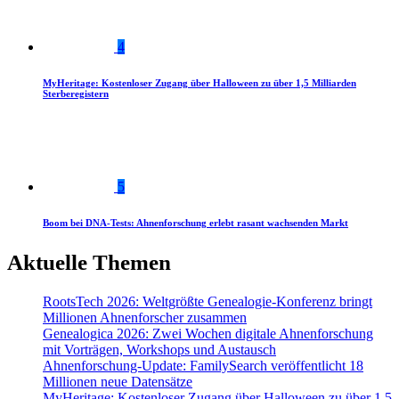
4
MyHeritage: Kostenloser Zugang über Halloween zu über 1,5 Milliarden
Sterberegistern
5
Boom bei DNA-Tests: Ahnenforschung erlebt rasant wachsenden Markt
Aktuelle Themen
RootsTech 2026: Weltgrößte Genealogie-Konferenz bringt
Millionen Ahnenforscher zusammen
Genealogica 2026: Zwei Wochen digitale Ahnenforschung
mit Vorträgen, Workshops und Austausch
Ahnenforschung-Update: FamilySearch veröffentlicht 18
Millionen neue Datensätze
MyHeritage: Kostenloser Zugang über Halloween zu über 1,5