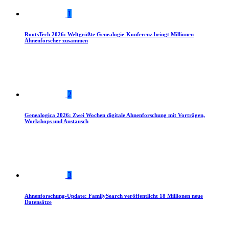
1
RootsTech 2026: Weltgrößte Genealogie-Konferenz bringt Millionen
Ahnenforscher zusammen
2
Genealogica 2026: Zwei Wochen digitale Ahnenforschung mit Vorträgen,
Workshops und Austausch
3
Ahnenforschung-Update: FamilySearch veröffentlicht 18 Millionen neue
Datensätze