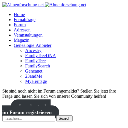
Home
Fernabfrage
Forum
Adressen
Veranstaltungen
Magazin
Genealogie-Anbieter
Ancestry
FamilyTreeDNA
FamilyTree
FamilySearch
Geneanet
23andMe
MyHeritage
Sie sind noch nicht im Forum angemeldet? Stellen Sie jetzt ihre
Frage und lassen Sie sich von unserer Community helfen!
Jetzt kostenlos
im Forum registrieren
Search