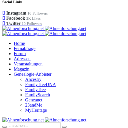
Social Links
Instagram
10
Followers
Facebook
2K
Likes
Twitter
10
Followers
Home
Fernabfrage
Forum
Adressen
Veranstaltungen
Magazin
Genealogie-Anbieter
Ancestry
FamilyTreeDNA
FamilyTree
FamilySearch
Geneanet
23andMe
MyHeritage