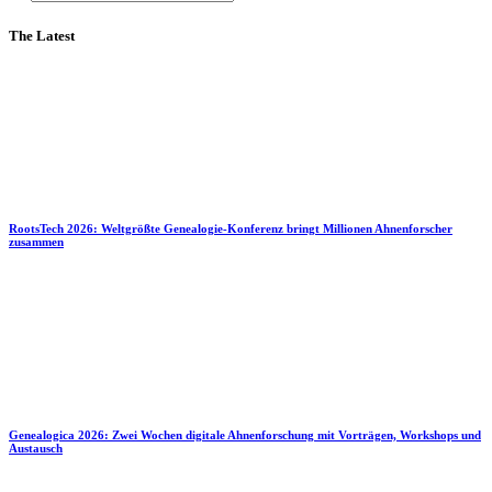
The Latest
RootsTech 2026: Weltgrößte Genealogie-Konferenz bringt Millionen Ahnenforscher
zusammen
Genealogica 2026: Zwei Wochen digitale Ahnenforschung mit Vorträgen, Workshops und
Austausch