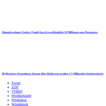
Ahnenforschung-Update: FamilySearch veröffentlicht 18 Millionen neue Datensätze
MyHeritage: Kostenloser Zugang über Halloween zu über 1,5 Milliarden Sterberegistern
Zoom
ZDF
YHRD
Wortherkunft
Workshop
Woodstock