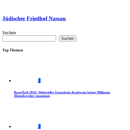
Jüdischer Friedhof Nassau
Suchen
Suchen
Top Themen
1
RootsTech 2026: Weltgrößte Genealogie-Konferenz bringt Millionen
Ahnenforscher zusammen
2