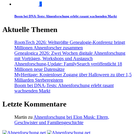
5
Boom bei DNA-Tests: Ahnenforschung erlebt rasant wachsenden Markt
Aktuelle Themen
RootsTech 2026: Weltgrößte Genealogie-Konferenz bringt
Millionen Ahnenforscher zusammen
Genealogica 2026: Zwei Wochen digitale Ahnenforschung
mit Vorträgen, Workshops und Austausch
Ahnenforschung-Update: FamilySearch veröffentlicht 18
Millionen neue Datensätze
MyHeritage: Kostenloser Zugang über Halloween zu über 1,5
Milliarden Sterberegistern
Boom bei DNA-Tests: Ahnenforschung erlebt rasant
wachsenden Markt
Letzte Kommentare
Martin
zu
Ahnenforschung bei Elon Musk: Eltern,
Geschwister und Familiengeschichte