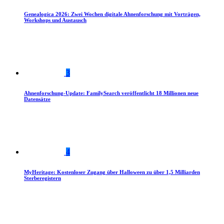
Genealogica 2026: Zwei Wochen digitale Ahnenforschung mit Vorträgen,
Workshops und Austausch
3
Ahnenforschung-Update: FamilySearch veröffentlicht 18 Millionen neue
Datensätze
4
MyHeritage: Kostenloser Zugang über Halloween zu über 1,5 Milliarden
Sterberegistern