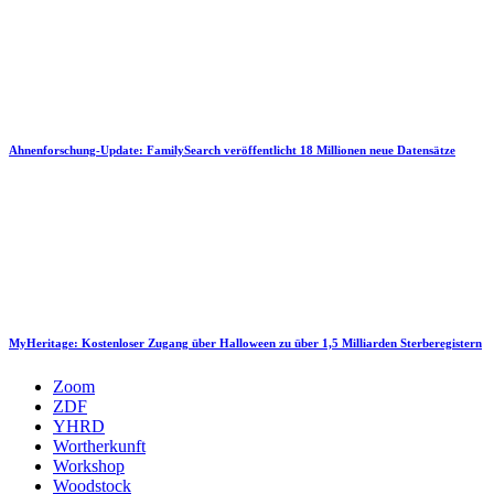
Ahnenforschung-Update: FamilySearch veröffentlicht 18 Millionen neue Datensätze
MyHeritage: Kostenloser Zugang über Halloween zu über 1,5 Milliarden Sterberegistern
Zoom
ZDF
YHRD
Wortherkunft
Workshop
Woodstock