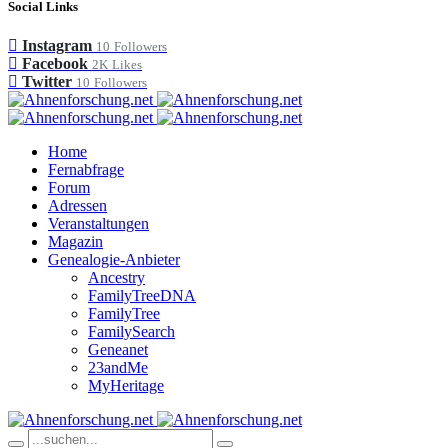
Social Links
Instagram
10
Followers
Facebook
2K
Likes
Twitter
10
Followers
Home
Fernabfrage
Forum
Adressen
Veranstaltungen
Magazin
Genealogie-Anbieter
Ancestry
FamilyTreeDNA
FamilyTree
FamilySearch
Geneanet
23andMe
MyHeritage