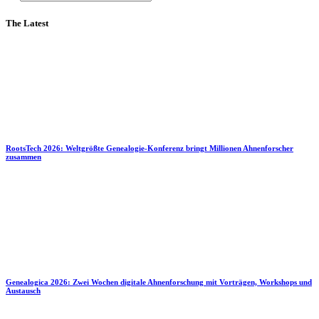
The Latest
RootsTech 2026: Weltgrößte Genealogie-Konferenz bringt Millionen Ahnenforscher
zusammen
Genealogica 2026: Zwei Wochen digitale Ahnenforschung mit Vorträgen, Workshops und
Austausch