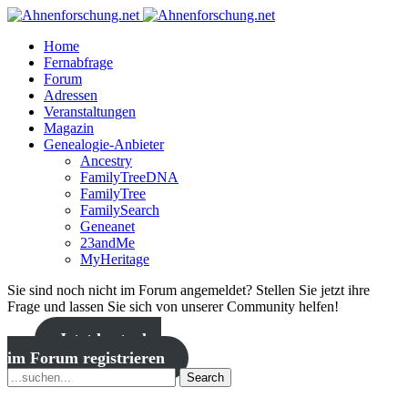
Home
Fernabfrage
Forum
Adressen
Veranstaltungen
Magazin
Genealogie-Anbieter
Ancestry
FamilyTreeDNA
FamilyTree
FamilySearch
Geneanet
23andMe
MyHeritage
Sie sind noch nicht im Forum angemeldet? Stellen Sie jetzt ihre
Frage und lassen Sie sich von unserer Community helfen!
Jetzt kostenlos
im Forum registrieren
Search