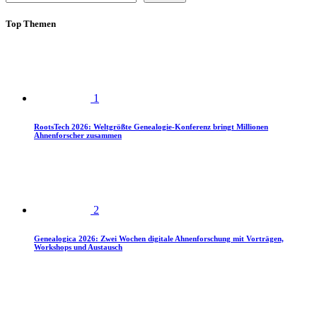
Top Themen
1
RootsTech 2026: Weltgrößte Genealogie-Konferenz bringt Millionen
Ahnenforscher zusammen
2
Genealogica 2026: Zwei Wochen digitale Ahnenforschung mit Vorträgen,
Workshops und Austausch