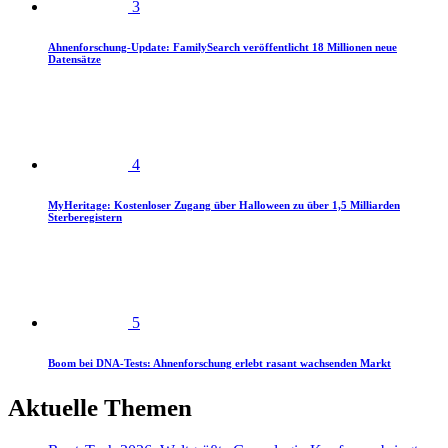
3
Ahnenforschung-Update: FamilySearch veröffentlicht 18 Millionen neue
Datensätze
4
MyHeritage: Kostenloser Zugang über Halloween zu über 1,5 Milliarden
Sterberegistern
5
Boom bei DNA-Tests: Ahnenforschung erlebt rasant wachsenden Markt
Aktuelle Themen