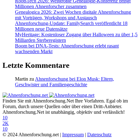
RootsTech 2026: Weltgrößte Genealogie-Konferenz bringt
Millionen Ahnenforscher zusammen
Genealogica 2026: Zwei Wochen digitale Ahnenforschung
mit Vorträgen, Workshops und Austausch
Ahnenforschung-Update: FamilySearch veröffentlicht 18
Millionen neue Datensätze
MyHeritage: Kostenloser Zugang über Halloween zu über 1,5
Milliarden Sterberegistern
Boom bei DNA-Tests: Ahnenforschung erlebt rasant
wachsenden Markt
Letzte Kommentare
Martin
zu
Ahnenforschung bei Elon Musk: Eltern,
Geschwister und Familiengeschichte
Finden Sie mit Ahnenforschung.Net Ihre Vorfahren. Egal ob im
Forum, durch unsere Quellen oder über einen Dritt-Anbieter.
Ahnenforschung.Net ist unabhängig, objektiv und verlässlich!
10
2K
10
© 2024 Ahnenforschung.net |
Impressum
|
Datenschutz