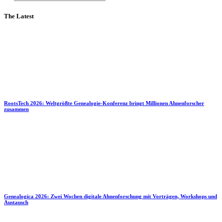
The Latest
RootsTech 2026: Weltgrößte Genealogie-Konferenz bringt Millionen Ahnenforscher
zusammen
Genealogica 2026: Zwei Wochen digitale Ahnenforschung mit Vorträgen, Workshops und
Austausch