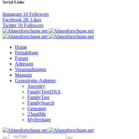
Social Links
Instagram
10
Followers
Facebook
2K
Likes
Twitter
10
Followers
Home
Fernabfrage
Forum
Adressen
Veranstaltungen
Magazin
Genealogie-Anbieter
Ancestry
FamilyTreeDNA
FamilyTree
FamilySearch
Geneanet
23andMe
MyHeritage