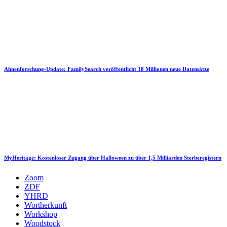
Ahnenforschung-Update: FamilySearch veröffentlicht 18 Millionen neue Datensätze
MyHeritage: Kostenloser Zugang über Halloween zu über 1,5 Milliarden Sterberegistern
Zoom
ZDF
YHRD
Wortherkunft
Workshop
Woodstock