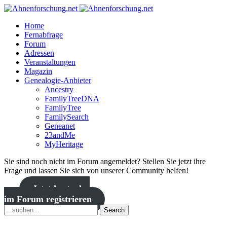
Home
Fernabfrage
Forum
Adressen
Veranstaltungen
Magazin
Genealogie-Anbieter
Ancestry
FamilyTreeDNA
FamilyTree
FamilySearch
Geneanet
23andMe
MyHeritage
Sie sind noch nicht im Forum angemeldet? Stellen Sie jetzt ihre
Frage und lassen Sie sich von unserer Community helfen!
Jetzt kostenlos
im Forum registrieren
Search