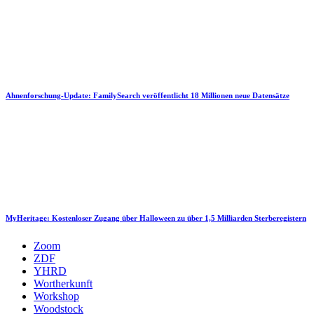
Ahnenforschung-Update: FamilySearch veröffentlicht 18 Millionen neue Datensätze
MyHeritage: Kostenloser Zugang über Halloween zu über 1,5 Milliarden Sterberegistern
Zoom
ZDF
YHRD
Wortherkunft
Workshop
Woodstock