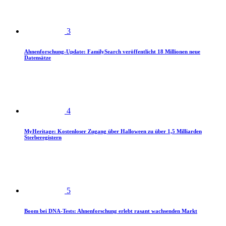
3
Ahnenforschung-Update: FamilySearch veröffentlicht 18 Millionen neue
Datensätze
4
MyHeritage: Kostenloser Zugang über Halloween zu über 1,5 Milliarden
Sterberegistern
5
Boom bei DNA-Tests: Ahnenforschung erlebt rasant wachsenden Markt