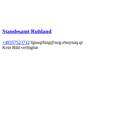
Standesamt Ruhland
+49357523712
fgnaqrfnzg@nzg-ehuynaq.qr
Kein Bild verfügbar