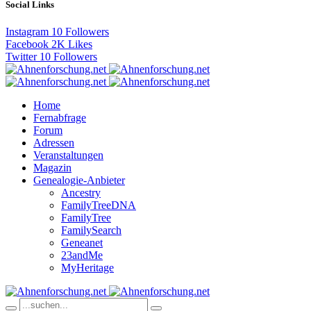
Social Links
Instagram
10
Followers
Facebook
2K
Likes
Twitter
10
Followers
Home
Fernabfrage
Forum
Adressen
Veranstaltungen
Magazin
Genealogie-Anbieter
Ancestry
FamilyTreeDNA
FamilyTree
FamilySearch
Geneanet
23andMe
MyHeritage