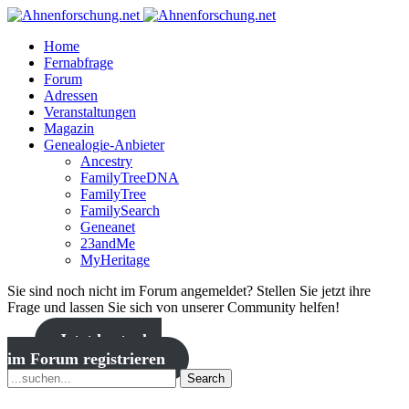
Home
Fernabfrage
Forum
Adressen
Veranstaltungen
Magazin
Genealogie-Anbieter
Ancestry
FamilyTreeDNA
FamilyTree
FamilySearch
Geneanet
23andMe
MyHeritage
Sie sind noch nicht im Forum angemeldet? Stellen Sie jetzt ihre
Frage und lassen Sie sich von unserer Community helfen!
Jetzt kostenlos
im Forum registrieren
Search