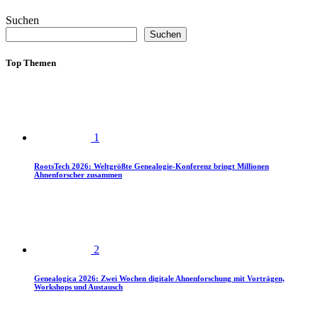
Suchen
Suchen
Top Themen
1
RootsTech 2026: Weltgrößte Genealogie-Konferenz bringt Millionen
Ahnenforscher zusammen
2
Genealogica 2026: Zwei Wochen digitale Ahnenforschung mit Vorträgen,
Workshops und Austausch