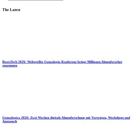
The Latest
RootsTech 2026: Weltgrößte Genealogie-Konferenz bringt Millionen Ahnenforscher
zusammen
Genealogica 2026: Zwei Wochen digitale Ahnenforschung mit Vorträgen, Workshops und
Austausch