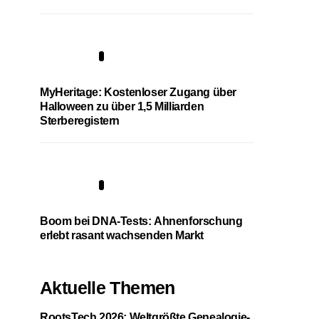
4
MyHeritage: Kostenloser Zugang über
Halloween zu über 1,5 Milliarden
Sterberegistern
5
Boom bei DNA-Tests: Ahnenforschung
erlebt rasant wachsenden Markt
Aktuelle Themen
RootsTech 2026: Weltgrößte Genealogie-