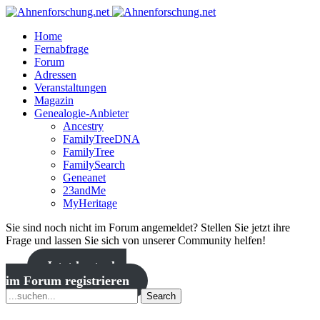
Home
Fernabfrage
Forum
Adressen
Veranstaltungen
Magazin
Genealogie-Anbieter
Ancestry
FamilyTreeDNA
FamilyTree
FamilySearch
Geneanet
23andMe
MyHeritage
Sie sind noch nicht im Forum angemeldet? Stellen Sie jetzt ihre
Frage und lassen Sie sich von unserer Community helfen!
Jetzt kostenlos
im Forum registrieren
Search