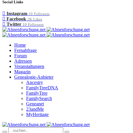
Social Links
Instagram
10
Followers
Facebook
2K
Likes
Twitter
10
Followers
Home
Fernabfrage
Forum
Adressen
Veranstaltungen
Magazin
Genealogie-Anbieter
Ancestry
FamilyTreeDNA
FamilyTree
FamilySearch
Geneanet
23andMe
MyHeritage