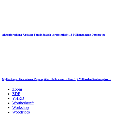
Ahnenforschung-Update: FamilySearch veröffentlicht 18 Millionen neue Datensätze
MyHeritage: Kostenloser Zugang über Halloween zu über 1,5 Milliarden Sterberegistern
Zoom
ZDF
YHRD
Wortherkunft
Workshop
Woodstock