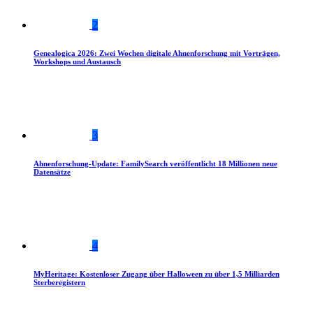
2
Genealogica 2026: Zwei Wochen digitale Ahnenforschung mit Vorträgen,
Workshops und Austausch
3
Ahnenforschung-Update: FamilySearch veröffentlicht 18 Millionen neue
Datensätze
4
MyHeritage: Kostenloser Zugang über Halloween zu über 1,5 Milliarden
Sterberegistern