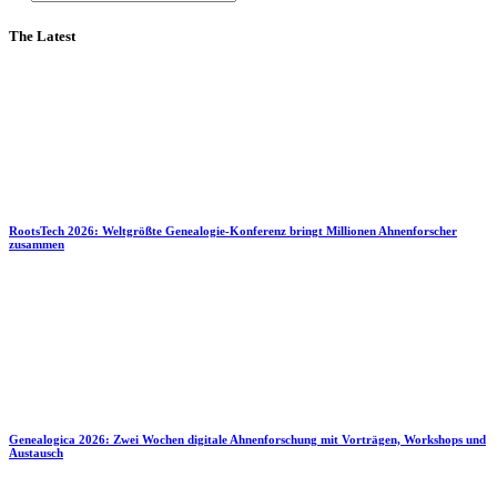
The Latest
RootsTech 2026: Weltgrößte Genealogie-Konferenz bringt Millionen Ahnenforscher
zusammen
Genealogica 2026: Zwei Wochen digitale Ahnenforschung mit Vorträgen, Workshops und
Austausch