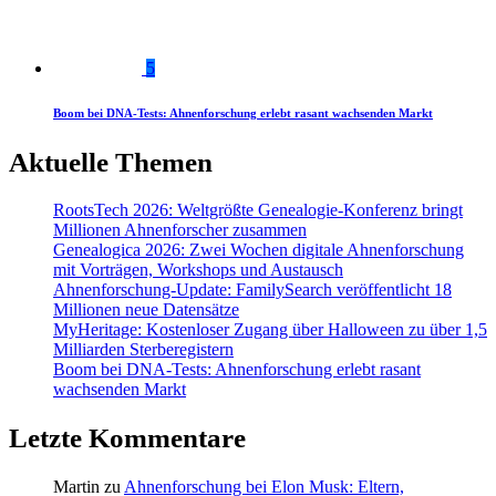
5
Boom bei DNA-Tests: Ahnenforschung erlebt rasant wachsenden Markt
Aktuelle Themen
RootsTech 2026: Weltgrößte Genealogie-Konferenz bringt
Millionen Ahnenforscher zusammen
Genealogica 2026: Zwei Wochen digitale Ahnenforschung
mit Vorträgen, Workshops und Austausch
Ahnenforschung-Update: FamilySearch veröffentlicht 18
Millionen neue Datensätze
MyHeritage: Kostenloser Zugang über Halloween zu über 1,5
Milliarden Sterberegistern
Boom bei DNA-Tests: Ahnenforschung erlebt rasant
wachsenden Markt
Letzte Kommentare
Martin
zu
Ahnenforschung bei Elon Musk: Eltern,