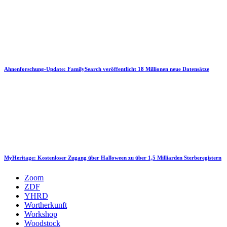
Ahnenforschung-Update: FamilySearch veröffentlicht 18 Millionen neue Datensätze
MyHeritage: Kostenloser Zugang über Halloween zu über 1,5 Milliarden Sterberegistern
Zoom
ZDF
YHRD
Wortherkunft
Workshop
Woodstock