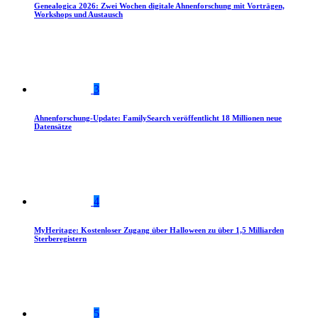
Genealogica 2026: Zwei Wochen digitale Ahnenforschung mit Vorträgen,
Workshops und Austausch
3
Ahnenforschung-Update: FamilySearch veröffentlicht 18 Millionen neue
Datensätze
4
MyHeritage: Kostenloser Zugang über Halloween zu über 1,5 Milliarden
Sterberegistern
5