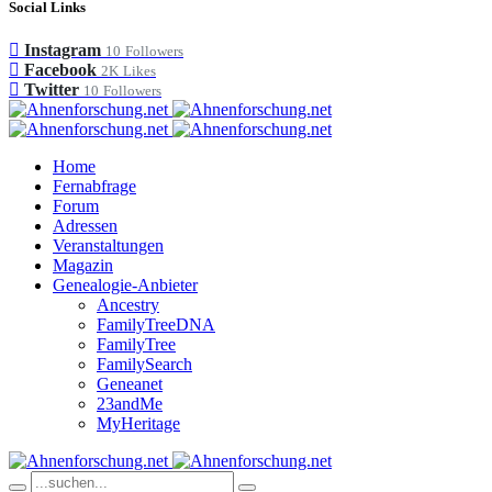
Social Links
Instagram
10
Followers
Facebook
2K
Likes
Twitter
10
Followers
Home
Fernabfrage
Forum
Adressen
Veranstaltungen
Magazin
Genealogie-Anbieter
Ancestry
FamilyTreeDNA
FamilyTree
FamilySearch
Geneanet
23andMe
MyHeritage