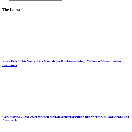
The Latest
RootsTech 2026: Weltgrößte Genealogie-Konferenz bringt Millionen Ahnenforscher
zusammen
Genealogica 2026: Zwei Wochen digitale Ahnenforschung mit Vorträgen, Workshops und
Austausch