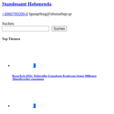
Standesamt Hohenroda
+4966769200-0
fgnaqrfnzg@uburaebqn.qr
Suchen
Suchen
Top Themen
1
RootsTech 2026: Weltgrößte Genealogie-Konferenz bringt Millionen
Ahnenforscher zusammen
2