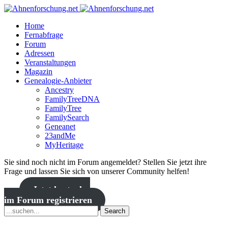
Home
Fernabfrage
Forum
Adressen
Veranstaltungen
Magazin
Genealogie-Anbieter
Ancestry
FamilyTreeDNA
FamilyTree
FamilySearch
Geneanet
23andMe
MyHeritage
Sie sind noch nicht im Forum angemeldet? Stellen Sie jetzt ihre
Frage und lassen Sie sich von unserer Community helfen!
Jetzt kostenlos
im Forum registrieren
Search