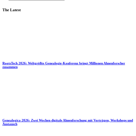
The Latest
RootsTech 2026: Weltgrößte Genealogie-Konferenz bringt Millionen Ahnenforscher
zusammen
Genealogica 2026: Zwei Wochen digitale Ahnenforschung mit Vorträgen, Workshops und
Austausch