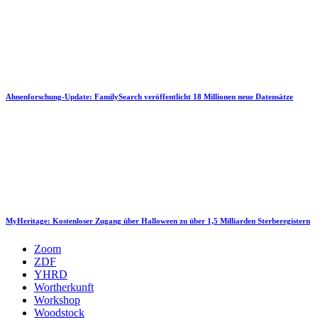
Ahnenforschung-Update: FamilySearch veröffentlicht 18 Millionen neue Datensätze
MyHeritage: Kostenloser Zugang über Halloween zu über 1,5 Milliarden Sterberegistern
Zoom
ZDF
YHRD
Wortherkunft
Workshop
Woodstock