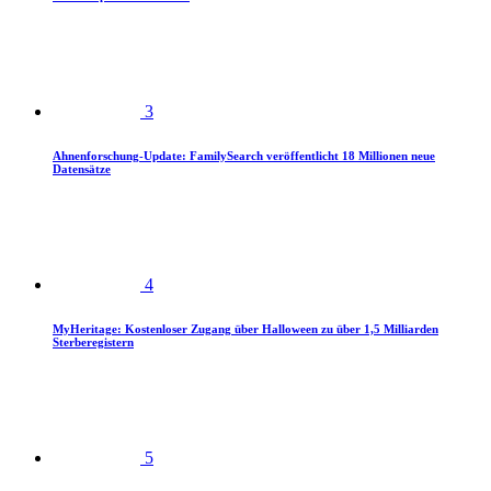
3
Ahnenforschung-Update: FamilySearch veröffentlicht 18 Millionen neue
Datensätze
4
MyHeritage: Kostenloser Zugang über Halloween zu über 1,5 Milliarden
Sterberegistern
5