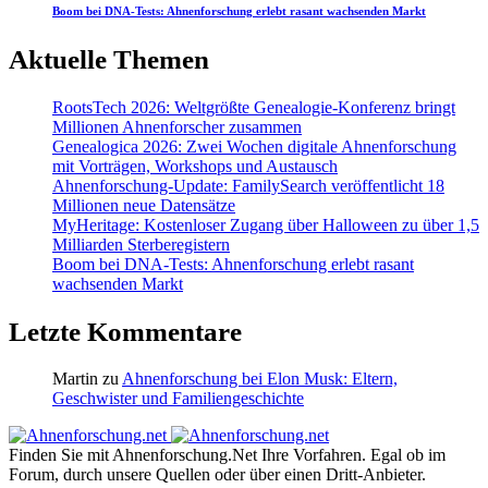
Boom bei DNA-Tests: Ahnenforschung erlebt rasant wachsenden Markt
Aktuelle Themen
RootsTech 2026: Weltgrößte Genealogie-Konferenz bringt
Millionen Ahnenforscher zusammen
Genealogica 2026: Zwei Wochen digitale Ahnenforschung
mit Vorträgen, Workshops und Austausch
Ahnenforschung-Update: FamilySearch veröffentlicht 18
Millionen neue Datensätze
MyHeritage: Kostenloser Zugang über Halloween zu über 1,5
Milliarden Sterberegistern
Boom bei DNA-Tests: Ahnenforschung erlebt rasant
wachsenden Markt
Letzte Kommentare
Martin
zu
Ahnenforschung bei Elon Musk: Eltern,
Geschwister und Familiengeschichte
Finden Sie mit Ahnenforschung.Net Ihre Vorfahren. Egal ob im
Forum, durch unsere Quellen oder über einen Dritt-Anbieter.