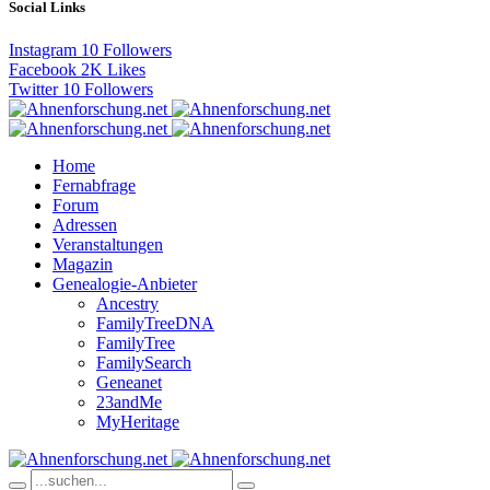
Social Links
Instagram
10
Followers
Facebook
2K
Likes
Twitter
10
Followers
Home
Fernabfrage
Forum
Adressen
Veranstaltungen
Magazin
Genealogie-Anbieter
Ancestry
FamilyTreeDNA
FamilyTree
FamilySearch
Geneanet
23andMe
MyHeritage