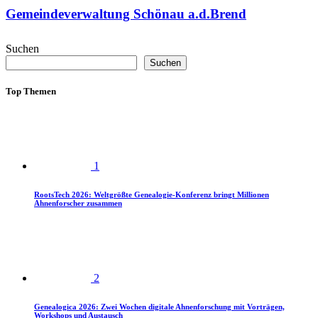
Gemeindeverwaltung Schönau a.d.Brend
Suchen
Suchen
Top Themen
1
RootsTech 2026: Weltgrößte Genealogie-Konferenz bringt Millionen
Ahnenforscher zusammen
2
Genealogica 2026: Zwei Wochen digitale Ahnenforschung mit Vorträgen,
Workshops und Austausch