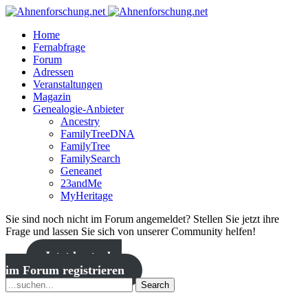
Home
Fernabfrage
Forum
Adressen
Veranstaltungen
Magazin
Genealogie-Anbieter
Ancestry
FamilyTreeDNA
FamilyTree
FamilySearch
Geneanet
23andMe
MyHeritage
Sie sind noch nicht im Forum angemeldet? Stellen Sie jetzt ihre
Frage und lassen Sie sich von unserer Community helfen!
Jetzt kostenlos
im Forum registrieren
Search