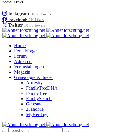
Social Links
Instagram
10
Followers
Facebook
2K
Likes
Twitter
10
Followers
Home
Fernabfrage
Forum
Adressen
Veranstaltungen
Magazin
Genealogie-Anbieter
Ancestry
FamilyTreeDNA
FamilyTree
FamilySearch
Geneanet
23andMe
MyHeritage