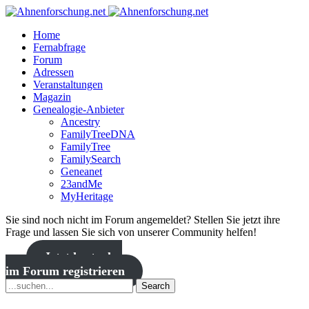
Home
Fernabfrage
Forum
Adressen
Veranstaltungen
Magazin
Genealogie-Anbieter
Ancestry
FamilyTreeDNA
FamilyTree
FamilySearch
Geneanet
23andMe
MyHeritage
Sie sind noch nicht im Forum angemeldet? Stellen Sie jetzt ihre
Frage und lassen Sie sich von unserer Community helfen!
Jetzt kostenlos
im Forum registrieren
Search