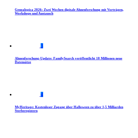
Genealogica 2026: Zwei Wochen digitale Ahnenforschung mit Vorträgen,
Workshops und Austausch
3
Ahnenforschung-Update: FamilySearch veröffentlicht 18 Millionen neue
Datensätze
4
MyHeritage: Kostenloser Zugang über Halloween zu über 1,5 Milliarden
Sterberegistern