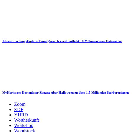
Ahnenforschung-Update: FamilySearch veröffentlicht 18 Millionen neue Datensätze
MyHeritage: Kostenloser Zugang über Halloween zu über 1,5 Milliarden Sterberegistern
Zoom
ZDF
YHRD
Wortherkunft
Workshop
Woodstock