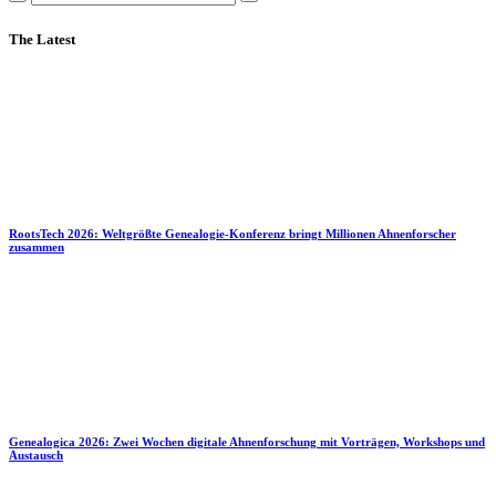
The Latest
RootsTech 2026: Weltgrößte Genealogie-Konferenz bringt Millionen Ahnenforscher
zusammen
Genealogica 2026: Zwei Wochen digitale Ahnenforschung mit Vorträgen, Workshops und
Austausch