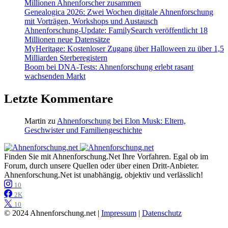
Millionen Ahnenforscher zusammen
Genealogica 2026: Zwei Wochen digitale Ahnenforschung
mit Vorträgen, Workshops und Austausch
Ahnenforschung-Update: FamilySearch veröffentlicht 18
Millionen neue Datensätze
MyHeritage: Kostenloser Zugang über Halloween zu über 1,5
Milliarden Sterberegistern
Boom bei DNA-Tests: Ahnenforschung erlebt rasant
wachsenden Markt
Letzte Kommentare
Martin
zu
Ahnenforschung bei Elon Musk: Eltern,
Geschwister und Familiengeschichte
Finden Sie mit Ahnenforschung.Net Ihre Vorfahren. Egal ob im
Forum, durch unsere Quellen oder über einen Dritt-Anbieter.
Ahnenforschung.Net ist unabhängig, objektiv und verlässlich!
10
2K
10
© 2024 Ahnenforschung.net |
Impressum
|
Datenschutz