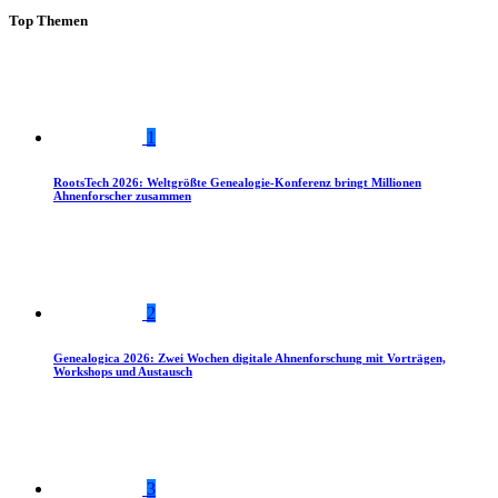
Top Themen
1
RootsTech 2026: Weltgrößte Genealogie-Konferenz bringt Millionen
Ahnenforscher zusammen
2
Genealogica 2026: Zwei Wochen digitale Ahnenforschung mit Vorträgen,
Workshops und Austausch
3