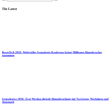
The Latest
RootsTech 2026: Weltgrößte Genealogie-Konferenz bringt Millionen Ahnenforscher
zusammen
Genealogica 2026: Zwei Wochen digitale Ahnenforschung mit Vorträgen, Workshops und
Austausch