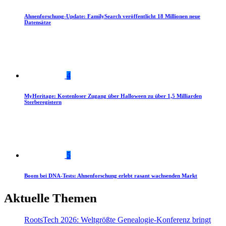
Ahnenforschung-Update: FamilySearch veröffentlicht 18 Millionen neue
Datensätze
4
MyHeritage: Kostenloser Zugang über Halloween zu über 1,5 Milliarden
Sterberegistern
5
Boom bei DNA-Tests: Ahnenforschung erlebt rasant wachsenden Markt
Aktuelle Themen
RootsTech 2026: Weltgrößte Genealogie-Konferenz bringt