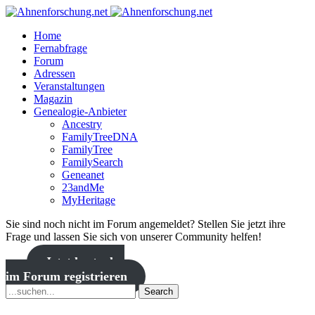
Home
Fernabfrage
Forum
Adressen
Veranstaltungen
Magazin
Genealogie-Anbieter
Ancestry
FamilyTreeDNA
FamilyTree
FamilySearch
Geneanet
23andMe
MyHeritage
Sie sind noch nicht im Forum angemeldet? Stellen Sie jetzt ihre
Frage und lassen Sie sich von unserer Community helfen!
Jetzt kostenlos
im Forum registrieren
Search