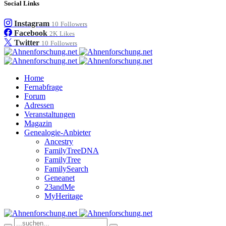
Social Links
Instagram
10
Followers
Facebook
2K
Likes
Twitter
10
Followers
Home
Fernabfrage
Forum
Adressen
Veranstaltungen
Magazin
Genealogie-Anbieter
Ancestry
FamilyTreeDNA
FamilyTree
FamilySearch
Geneanet
23andMe
MyHeritage