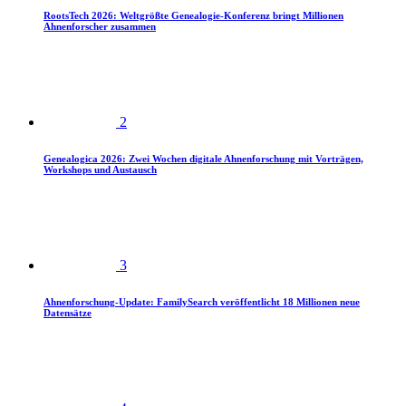
RootsTech 2026: Weltgrößte Genealogie-Konferenz bringt Millionen
Ahnenforscher zusammen
2
Genealogica 2026: Zwei Wochen digitale Ahnenforschung mit Vorträgen,
Workshops und Austausch
3
Ahnenforschung-Update: FamilySearch veröffentlicht 18 Millionen neue
Datensätze