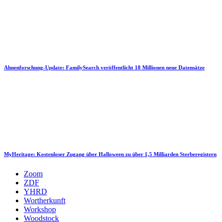
Ahnenforschung-Update: FamilySearch veröffentlicht 18 Millionen neue Datensätze
MyHeritage: Kostenloser Zugang über Halloween zu über 1,5 Milliarden Sterberegistern
Zoom
ZDF
YHRD
Wortherkunft
Workshop
Woodstock