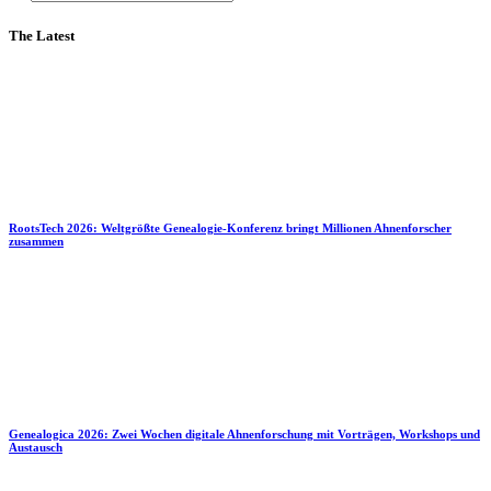
The Latest
RootsTech 2026: Weltgrößte Genealogie-Konferenz bringt Millionen Ahnenforscher
zusammen
Genealogica 2026: Zwei Wochen digitale Ahnenforschung mit Vorträgen, Workshops und
Austausch