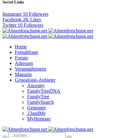
Social Links
Instagram
10
Followers
Facebook
2K
Likes
Twitter
10
Followers
Home
Fernabfrage
Forum
Adressen
Veranstaltungen
Magazin
Genealogie-Anbieter
Ancestry
FamilyTreeDNA
FamilyTree
FamilySearch
Geneanet
23andMe
MyHeritage