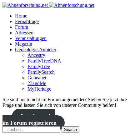
Home
Fernabfrage
Forum
Adressen
Veranstaltungen
Magazin
Genealogie-Anbieter
Ancestry
FamilyTreeDNA
FamilyTree
FamilySearch
Geneanet
23andMe
MyHeritage
Sie sind noch nicht im Forum angemeldet? Stellen Sie jetzt ihre
Frage und lassen Sie sich von unserer Community helfen!
Jetzt kostenlos
im Forum registrieren
Search