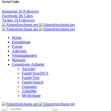
Social Links
Instagram
10
Followers
Facebook
2K
Likes
Twitter
10
Followers
Home
Fernabfrage
Forum
Adressen
Veranstaltungen
Magazin
Genealogie-Anbieter
Ancestry
FamilyTreeDNA
FamilyTree
FamilySearch
Geneanet
23andMe
MyHeritage