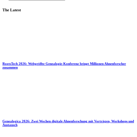
The Latest
RootsTech 2026: Weltgrößte Genealogie-Konferenz bringt Millionen Ahnenforscher
zusammen
Genealogica 2026: Zwei Wochen digitale Ahnenforschung mit Vorträgen, Workshops und
Austausch