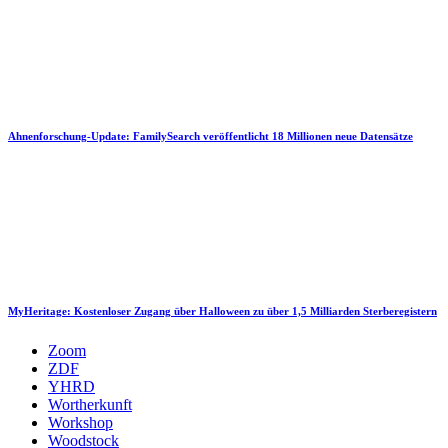
Ahnenforschung-Update: FamilySearch veröffentlicht 18 Millionen neue Datensätze
MyHeritage: Kostenloser Zugang über Halloween zu über 1,5 Milliarden Sterberegistern
Zoom
ZDF
YHRD
Wortherkunft
Workshop
Woodstock