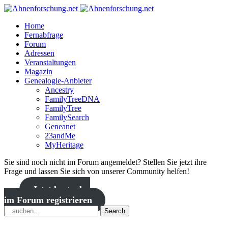
Home
Fernabfrage
Forum
Adressen
Veranstaltungen
Magazin
Genealogie-Anbieter
Ancestry
FamilyTreeDNA
FamilyTree
FamilySearch
Geneanet
23andMe
MyHeritage
Sie sind noch nicht im Forum angemeldet? Stellen Sie jetzt ihre
Frage und lassen Sie sich von unserer Community helfen!
Jetzt kostenlos
im Forum registrieren
Search