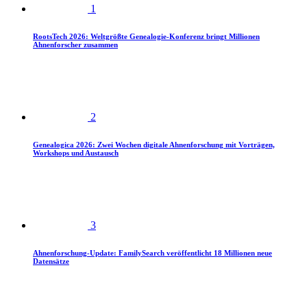
1
RootsTech 2026: Weltgrößte Genealogie-Konferenz bringt Millionen
Ahnenforscher zusammen
2
Genealogica 2026: Zwei Wochen digitale Ahnenforschung mit Vorträgen,
Workshops und Austausch
3
Ahnenforschung-Update: FamilySearch veröffentlicht 18 Millionen neue
Datensätze