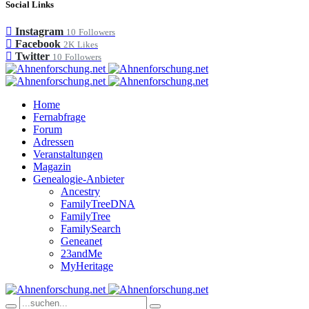
Social Links
Instagram
10
Followers
Facebook
2K
Likes
Twitter
10
Followers
Home
Fernabfrage
Forum
Adressen
Veranstaltungen
Magazin
Genealogie-Anbieter
Ancestry
FamilyTreeDNA
FamilyTree
FamilySearch
Geneanet
23andMe
MyHeritage