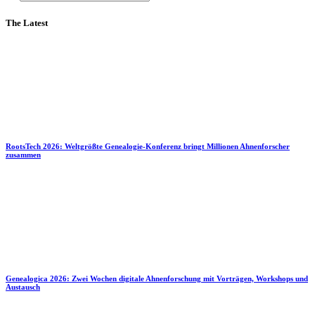
The Latest
RootsTech 2026: Weltgrößte Genealogie-Konferenz bringt Millionen Ahnenforscher
zusammen
Genealogica 2026: Zwei Wochen digitale Ahnenforschung mit Vorträgen, Workshops und
Austausch