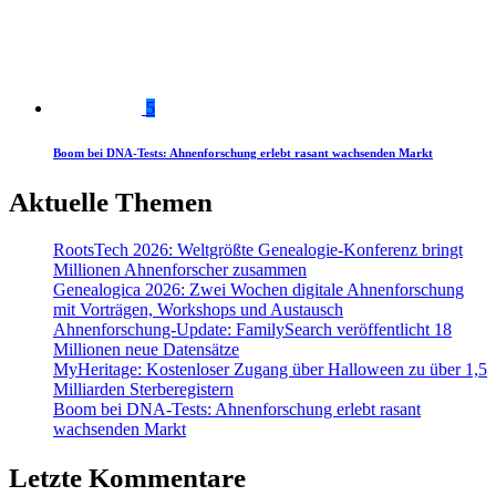
5
Boom bei DNA-Tests: Ahnenforschung erlebt rasant wachsenden Markt
Aktuelle Themen
RootsTech 2026: Weltgrößte Genealogie-Konferenz bringt
Millionen Ahnenforscher zusammen
Genealogica 2026: Zwei Wochen digitale Ahnenforschung
mit Vorträgen, Workshops und Austausch
Ahnenforschung-Update: FamilySearch veröffentlicht 18
Millionen neue Datensätze
MyHeritage: Kostenloser Zugang über Halloween zu über 1,5
Milliarden Sterberegistern
Boom bei DNA-Tests: Ahnenforschung erlebt rasant
wachsenden Markt
Letzte Kommentare