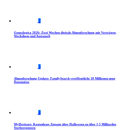
2
Genealogica 2026: Zwei Wochen digitale Ahnenforschung mit Vorträgen,
Workshops und Austausch
3
Ahnenforschung-Update: FamilySearch veröffentlicht 18 Millionen neue
Datensätze
4
MyHeritage: Kostenloser Zugang über Halloween zu über 1,5 Milliarden
Sterberegistern