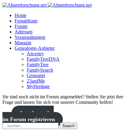
Home
Fernabfrage
Forum
Adressen
Veranstaltungen
Magazin
Genealogie-Anbieter
Ancestry
FamilyTreeDNA
FamilyTree
FamilySearch
Geneanet
23andMe
MyHeritage
Sie sind noch nicht im Forum angemeldet? Stellen Sie jetzt ihre
Frage und lassen Sie sich von unserer Community helfen!
Jetzt kostenlos
im Forum registrieren
Search