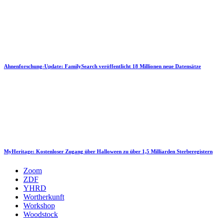
Ahnenforschung-Update: FamilySearch veröffentlicht 18 Millionen neue Datensätze
MyHeritage: Kostenloser Zugang über Halloween zu über 1,5 Milliarden Sterberegistern
Zoom
ZDF
YHRD
Wortherkunft
Workshop
Woodstock