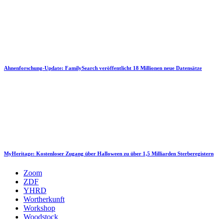
Ahnenforschung-Update: FamilySearch veröffentlicht 18 Millionen neue Datensätze
MyHeritage: Kostenloser Zugang über Halloween zu über 1,5 Milliarden Sterberegistern
Zoom
ZDF
YHRD
Wortherkunft
Workshop
Woodstock