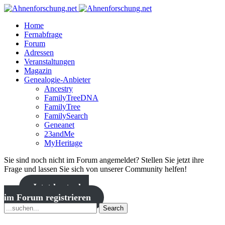
Home
Fernabfrage
Forum
Adressen
Veranstaltungen
Magazin
Genealogie-Anbieter
Ancestry
FamilyTreeDNA
FamilyTree
FamilySearch
Geneanet
23andMe
MyHeritage
Sie sind noch nicht im Forum angemeldet? Stellen Sie jetzt ihre
Frage und lassen Sie sich von unserer Community helfen!
Jetzt kostenlos
im Forum registrieren
Search