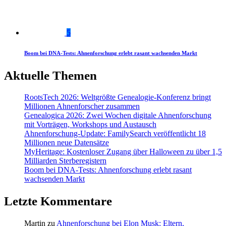
5
Boom bei DNA-Tests: Ahnenforschung erlebt rasant wachsenden Markt
Aktuelle Themen
RootsTech 2026: Weltgrößte Genealogie-Konferenz bringt
Millionen Ahnenforscher zusammen
Genealogica 2026: Zwei Wochen digitale Ahnenforschung
mit Vorträgen, Workshops und Austausch
Ahnenforschung-Update: FamilySearch veröffentlicht 18
Millionen neue Datensätze
MyHeritage: Kostenloser Zugang über Halloween zu über 1,5
Milliarden Sterberegistern
Boom bei DNA-Tests: Ahnenforschung erlebt rasant
wachsenden Markt
Letzte Kommentare
Martin
zu
Ahnenforschung bei Elon Musk: Eltern,