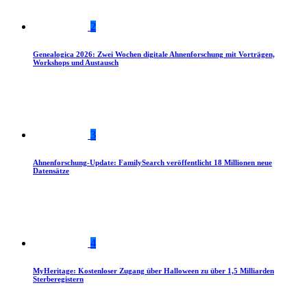
2
Genealogica 2026: Zwei Wochen digitale Ahnenforschung mit Vorträgen,
Workshops und Austausch
3
Ahnenforschung-Update: FamilySearch veröffentlicht 18 Millionen neue
Datensätze
4
MyHeritage: Kostenloser Zugang über Halloween zu über 1,5 Milliarden
Sterberegistern