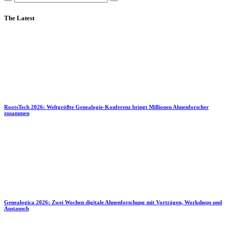
The Latest
RootsTech 2026: Weltgrößte Genealogie-Konferenz bringt Millionen Ahnenforscher
zusammen
Genealogica 2026: Zwei Wochen digitale Ahnenforschung mit Vorträgen, Workshops und
Austausch