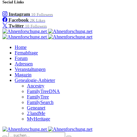
Social Links
Instagram
10
Followers
Facebook
2K
Likes
Twitter
10
Followers
Home
Fernabfrage
Forum
Adressen
Veranstaltungen
Magazin
Genealogie-Anbieter
Ancestry
FamilyTreeDNA
FamilyTree
FamilySearch
Geneanet
23andMe
MyHeritage