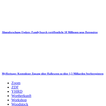
Ahnenforschung-Update: FamilySearch veröffentlicht 18 Millionen neue Datensätze
MyHeritage: Kostenloser Zugang über Halloween zu über 1,5 Milliarden Sterberegistern
Zoom
ZDF
YHRD
Wortherkunft
Workshop
Woodstock