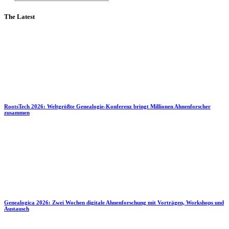
The Latest
RootsTech 2026: Weltgrößte Genealogie-Konferenz bringt Millionen Ahnenforscher
zusammen
Genealogica 2026: Zwei Wochen digitale Ahnenforschung mit Vorträgen, Workshops und
Austausch