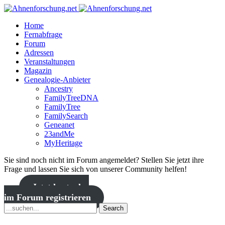
Home
Fernabfrage
Forum
Adressen
Veranstaltungen
Magazin
Genealogie-Anbieter
Ancestry
FamilyTreeDNA
FamilyTree
FamilySearch
Geneanet
23andMe
MyHeritage
Sie sind noch nicht im Forum angemeldet? Stellen Sie jetzt ihre
Frage und lassen Sie sich von unserer Community helfen!
Jetzt kostenlos
im Forum registrieren
Search