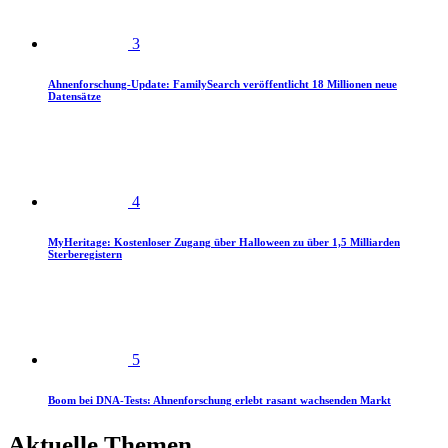
3
Ahnenforschung-Update: FamilySearch veröffentlicht 18 Millionen neue
Datensätze
4
MyHeritage: Kostenloser Zugang über Halloween zu über 1,5 Milliarden
Sterberegistern
5
Boom bei DNA-Tests: Ahnenforschung erlebt rasant wachsenden Markt
Aktuelle Themen