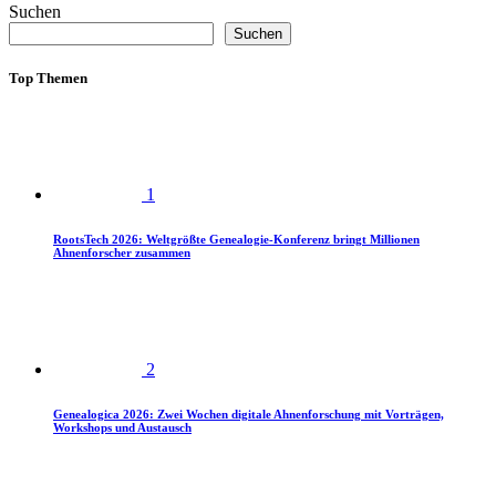
Suchen
Suchen
Top Themen
1
RootsTech 2026: Weltgrößte Genealogie-Konferenz bringt Millionen
Ahnenforscher zusammen
2
Genealogica 2026: Zwei Wochen digitale Ahnenforschung mit Vorträgen,
Workshops und Austausch