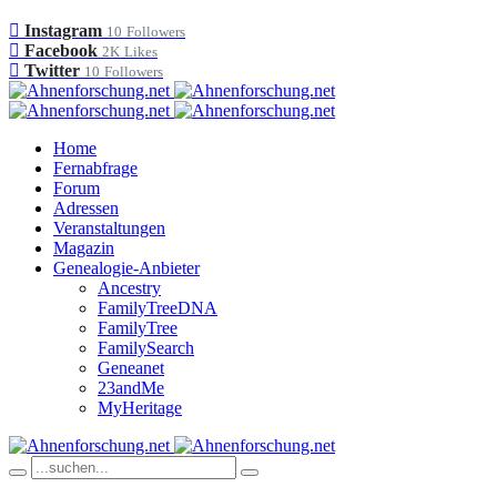
Instagram
10
Followers
Facebook
2K
Likes
Twitter
10
Followers
Home
Fernabfrage
Forum
Adressen
Veranstaltungen
Magazin
Genealogie-Anbieter
Ancestry
FamilyTreeDNA
FamilyTree
FamilySearch
Geneanet
23andMe
MyHeritage