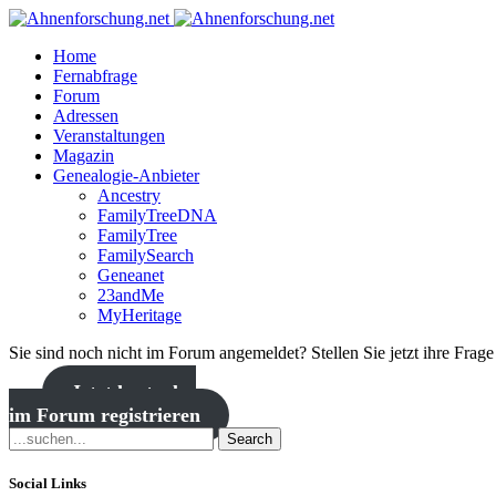
Home
Fernabfrage
Forum
Adressen
Veranstaltungen
Magazin
Genealogie-Anbieter
Ancestry
FamilyTreeDNA
FamilyTree
FamilySearch
Geneanet
23andMe
MyHeritage
Sie sind noch nicht im Forum angemeldet? Stellen Sie jetzt ihre Frag
Jetzt kostenlos
im Forum registrieren
Search
Social Links