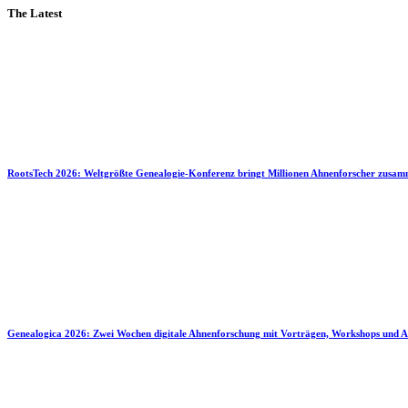
The Latest
RootsTech 2026: Weltgrößte Genealogie-Konferenz bringt Millionen Ahnenforscher zusa
Genealogica 2026: Zwei Wochen digitale Ahnenforschung mit Vorträgen, Workshops und A