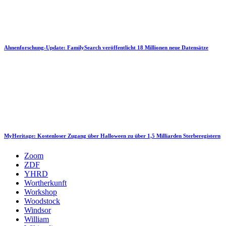
Ahnenforschung-Update: FamilySearch veröffentlicht 18 Millionen neue Datensätze
MyHeritage: Kostenloser Zugang über Halloween zu über 1,5 Milliarden Sterberegistern
Zoom
ZDF
YHRD
Wortherkunft
Workshop
Woodstock
Windsor
William