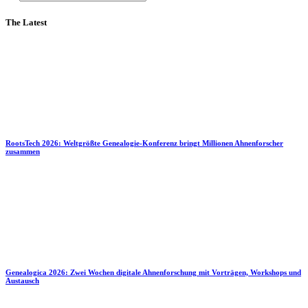
The Latest
RootsTech 2026: Weltgrößte Genealogie-Konferenz bringt Millionen Ahnenforscher
zusammen
Genealogica 2026: Zwei Wochen digitale Ahnenforschung mit Vorträgen, Workshops und
Austausch