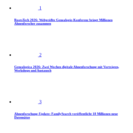
1
RootsTech 2026: Weltgrößte Genealogie-Konferenz bringt Millionen
Ahnenforscher zusammen
2
Genealogica 2026: Zwei Wochen digitale Ahnenforschung mit Vorträgen,
Workshops und Austausch
3
Ahnenforschung-Update: FamilySearch veröffentlicht 18 Millionen neue
Datensätze