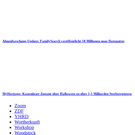
Ahnenforschung-Update: FamilySearch veröffentlicht 18 Millionen neue Datensätze
MyHeritage: Kostenloser Zugang über Halloween zu über 1,5 Milliarden Sterberegistern
Zoom
ZDF
YHRD
Wortherkunft
Workshop
Woodstock