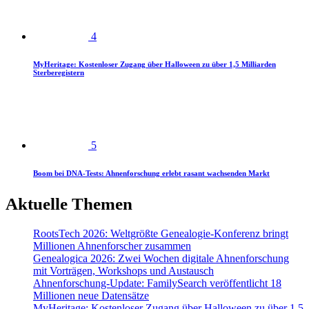
4
MyHeritage: Kostenloser Zugang über Halloween zu über 1,5 Milliarden
Sterberegistern
5
Boom bei DNA-Tests: Ahnenforschung erlebt rasant wachsenden Markt
Aktuelle Themen
RootsTech 2026: Weltgrößte Genealogie-Konferenz bringt
Millionen Ahnenforscher zusammen
Genealogica 2026: Zwei Wochen digitale Ahnenforschung
mit Vorträgen, Workshops und Austausch
Ahnenforschung-Update: FamilySearch veröffentlicht 18
Millionen neue Datensätze
MyHeritage: Kostenloser Zugang über Halloween zu über 1,5