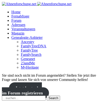
Home
Fernabfrage
Forum
Adressen
Veranstaltungen
Magazin
Genealogie-Anbieter
Ancestry
FamilyTreeDNA
FamilyTree
FamilySearch
Geneanet
23andMe
MyHeritage
Sie sind noch nicht im Forum angemeldet? Stellen Sie jetzt ihre
Frage und lassen Sie sich von unserer Community helfen!
Jetzt kostenlos
im Forum registrieren
Search