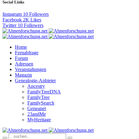
Social Links
Instagram
10
Followers
Facebook
2K
Likes
Twitter
10
Followers
Home
Fernabfrage
Forum
Adressen
Veranstaltungen
Magazin
Genealogie-Anbieter
Ancestry
FamilyTreeDNA
FamilyTree
FamilySearch
Geneanet
23andMe
MyHeritage