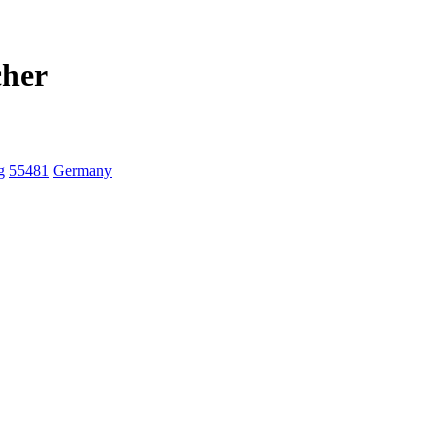
cher
g
55481
Germany