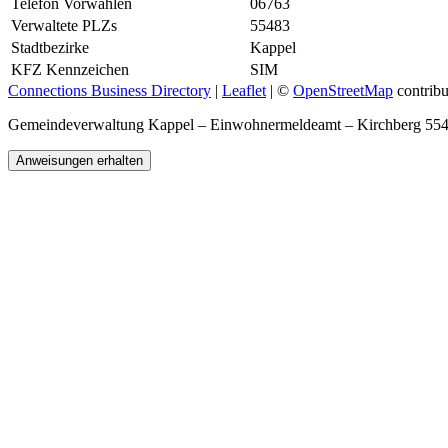
Telefon Vorwahlen
06763
Verwaltete PLZs
55483
Stadtbezirke
Kappel
KFZ Kennzeichen
SIM
Connections Business Directory
|
Leaflet
| ©
OpenStreetMap
contribu
Gemeindeverwaltung Kappel – Einwohnermeldeamt – Kirchberg 55
Anweisungen erhalten