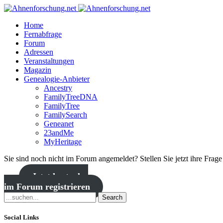
Home
Fernabfrage
Forum
Adressen
Veranstaltungen
Magazin
Genealogie-Anbieter
Ancestry
FamilyTreeDNA
FamilyTree
FamilySearch
Geneanet
23andMe
MyHeritage
Sie sind noch nicht im Forum angemeldet? Stellen Sie jetzt ihre Frag
Jetzt kostenlos
im Forum registrieren
Search
Social Links