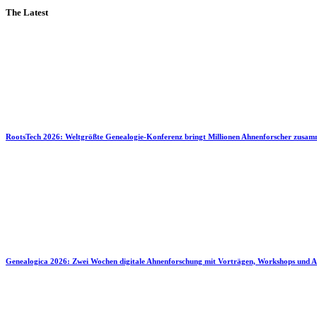
The Latest
RootsTech 2026: Weltgrößte Genealogie-Konferenz bringt Millionen Ahnenforscher zusa
Genealogica 2026: Zwei Wochen digitale Ahnenforschung mit Vorträgen, Workshops und A