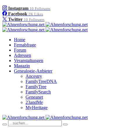
Instagram
10
Followers
Facebook
2K
Likes
Twitter
10
Followers
Home
Fernabfrage
Forum
Adressen
Veranstaltungen
Magazin
Genealogie-Anbieter
Ancestry
FamilyTreeDNA
FamilyTree
FamilySearch
Geneanet
23andMe
MyHeritage