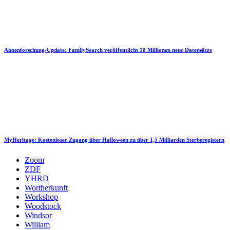
Ahnenforschung-Update: FamilySearch veröffentlicht 18 Millionen neue Datensätze
MyHeritage: Kostenloser Zugang über Halloween zu über 1,5 Milliarden Sterberegistern
Zoom
ZDF
YHRD
Wortherkunft
Workshop
Woodstock
Windsor
William