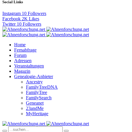
Social Links
Instagram
10
Followers
Facebook
2K
Likes
Twitter
10
Followers
Home
Fernabfrage
Forum
Adressen
Veranstaltungen
Magazin
Genealogie-Anbieter
Ancestry
FamilyTreeDNA
FamilyTree
FamilySearch
Geneanet
23andMe
MyHeritage