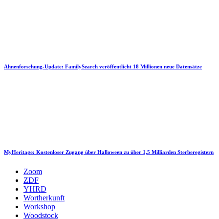
Ahnenforschung-Update: FamilySearch veröffentlicht 18 Millionen neue Datensätze
MyHeritage: Kostenloser Zugang über Halloween zu über 1,5 Milliarden Sterberegistern
Zoom
ZDF
YHRD
Wortherkunft
Workshop
Woodstock