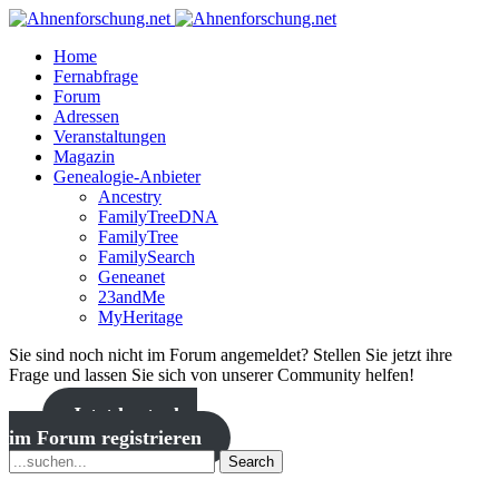
Home
Fernabfrage
Forum
Adressen
Veranstaltungen
Magazin
Genealogie-Anbieter
Ancestry
FamilyTreeDNA
FamilyTree
FamilySearch
Geneanet
23andMe
MyHeritage
Sie sind noch nicht im Forum angemeldet? Stellen Sie jetzt ihre
Frage und lassen Sie sich von unserer Community helfen!
Jetzt kostenlos
im Forum registrieren
Search