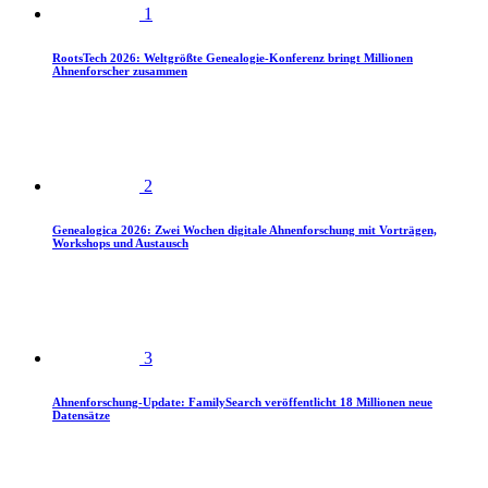
1
RootsTech 2026: Weltgrößte Genealogie-Konferenz bringt Millionen
Ahnenforscher zusammen
2
Genealogica 2026: Zwei Wochen digitale Ahnenforschung mit Vorträgen,
Workshops und Austausch
3
Ahnenforschung-Update: FamilySearch veröffentlicht 18 Millionen neue
Datensätze