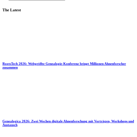
The Latest
RootsTech 2026: Weltgrößte Genealogie-Konferenz bringt Millionen Ahnenforscher
zusammen
Genealogica 2026: Zwei Wochen digitale Ahnenforschung mit Vorträgen, Workshops und
Austausch