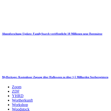
Ahnenforschung-Update: FamilySearch veröffentlicht 18 Millionen neue Datensätze
MyHeritage: Kostenloser Zugang über Halloween zu über 1,5 Milliarden Sterberegistern
Zoom
ZDF
YHRD
Wortherkunft
Workshop
Woodstock