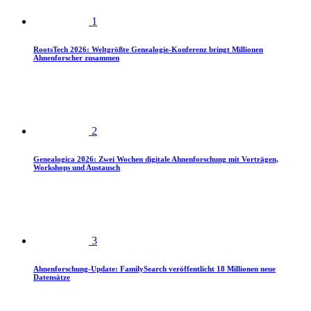
1
RootsTech 2026: Weltgrößte Genealogie-Konferenz bringt Millionen
Ahnenforscher zusammen
2
Genealogica 2026: Zwei Wochen digitale Ahnenforschung mit Vorträgen,
Workshops und Austausch
3
Ahnenforschung-Update: FamilySearch veröffentlicht 18 Millionen neue
Datensätze