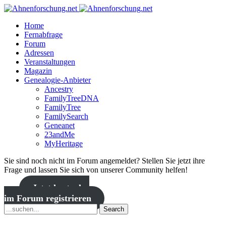
Home
Fernabfrage
Forum
Adressen
Veranstaltungen
Magazin
Genealogie-Anbieter
Ancestry
FamilyTreeDNA
FamilyTree
FamilySearch
Geneanet
23andMe
MyHeritage
Sie sind noch nicht im Forum angemeldet? Stellen Sie jetzt ihre
Frage und lassen Sie sich von unserer Community helfen!
Jetzt kostenlos
im Forum registrieren
Search