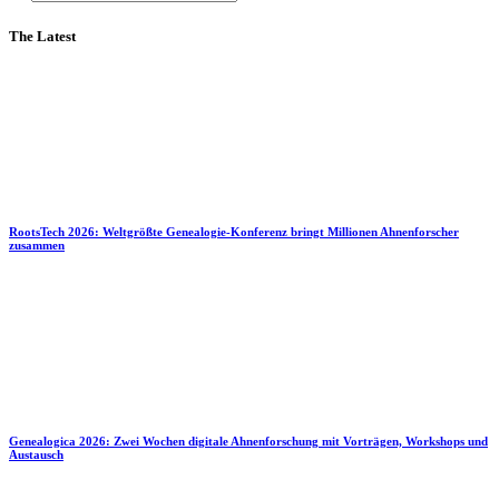
The Latest
RootsTech 2026: Weltgrößte Genealogie-Konferenz bringt Millionen Ahnenforscher
zusammen
Genealogica 2026: Zwei Wochen digitale Ahnenforschung mit Vorträgen, Workshops und
Austausch