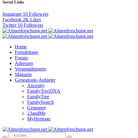
Social Links
Instagram
10
Followers
Facebook
2K
Likes
Twitter
10
Followers
Home
Fernabfrage
Forum
Adressen
Veranstaltungen
Magazin
Genealogie-Anbieter
Ancestry
FamilyTreeDNA
FamilyTree
FamilySearch
Geneanet
23andMe
MyHeritage