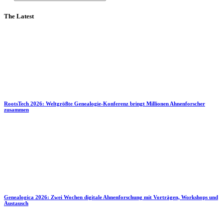
The Latest
RootsTech 2026: Weltgrößte Genealogie-Konferenz bringt Millionen Ahnenforscher
zusammen
Genealogica 2026: Zwei Wochen digitale Ahnenforschung mit Vorträgen, Workshops und
Austausch