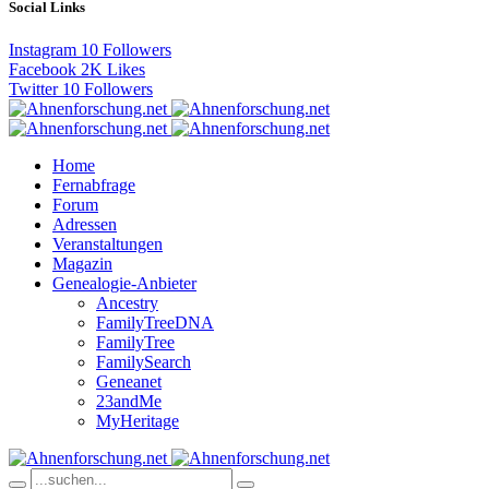
Social Links
Instagram
10
Followers
Facebook
2K
Likes
Twitter
10
Followers
Home
Fernabfrage
Forum
Adressen
Veranstaltungen
Magazin
Genealogie-Anbieter
Ancestry
FamilyTreeDNA
FamilyTree
FamilySearch
Geneanet
23andMe
MyHeritage