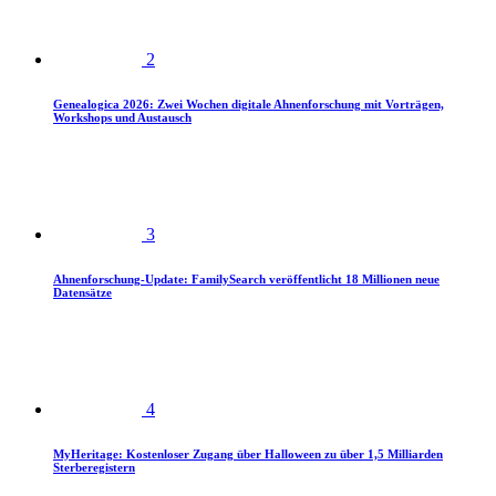
2
Genealogica 2026: Zwei Wochen digitale Ahnenforschung mit Vorträgen,
Workshops und Austausch
3
Ahnenforschung-Update: FamilySearch veröffentlicht 18 Millionen neue
Datensätze
4
MyHeritage: Kostenloser Zugang über Halloween zu über 1,5 Milliarden
Sterberegistern