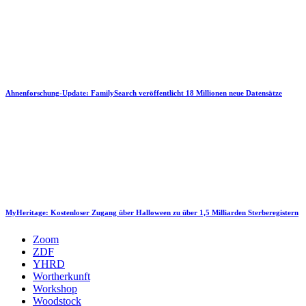
Ahnenforschung-Update: FamilySearch veröffentlicht 18 Millionen neue Datensätze
MyHeritage: Kostenloser Zugang über Halloween zu über 1,5 Milliarden Sterberegistern
Zoom
ZDF
YHRD
Wortherkunft
Workshop
Woodstock