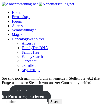
Home
Fernabfrage
Forum
Adressen
Veranstaltungen
Magazin
Genealogie-Anbieter
Ancestry
FamilyTreeDNA
FamilyTree
FamilySearch
Geneanet
23andMe
MyHeritage
Sie sind noch nicht im Forum angemeldet? Stellen Sie jetzt ihre
Frage und lassen Sie sich von unserer Community helfen!
Jetzt kostenlos
im Forum registrieren
Search