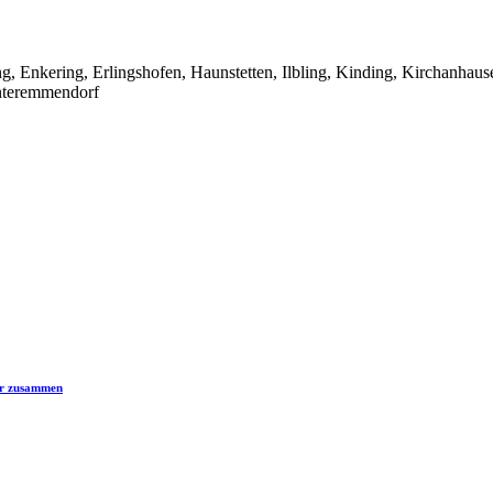
, Enkering, Erlingshofen, Haunstetten, Ilbling, Kinding, Kirchanhaus
nteremmendorf
er zusammen