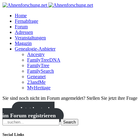
Home
Fernabfrage
Forum
Adressen
Veranstaltungen
Magazin
Genealogie-Anbieter
Ancestry
FamilyTreeDNA
FamilyTree
FamilySearch
Geneanet
23andMe
MyHeritage
Sie sind noch nicht im Forum angemeldet? Stellen Sie jetzt ihre Frag
Jetzt kostenlos
im Forum registrieren
Search
Social Links