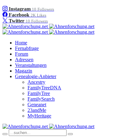
Instagram
10
Followers
Facebook
2K
Likes
Twitter
10
Followers
Home
Fernabfrage
Forum
Adressen
Veranstaltungen
Magazin
Genealogie-Anbieter
Ancestry
FamilyTreeDNA
FamilyTree
FamilySearch
Geneanet
23andMe
MyHeritage