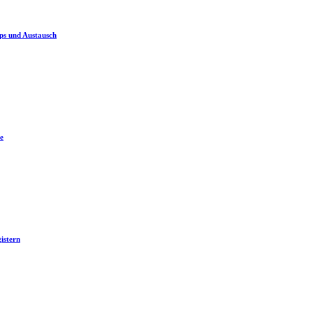
ps und Austausch
e
istern