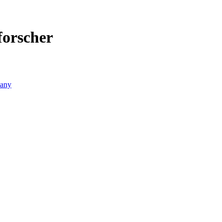
forscher
any