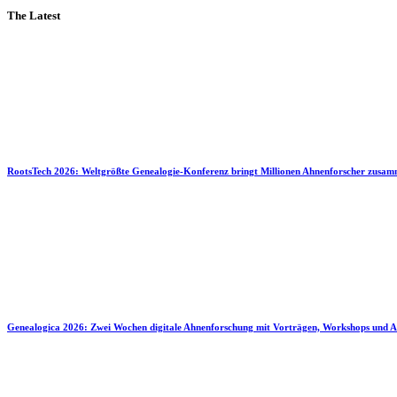
The Latest
RootsTech 2026: Weltgrößte Genealogie-Konferenz bringt Millionen Ahnenforscher zusa
Genealogica 2026: Zwei Wochen digitale Ahnenforschung mit Vorträgen, Workshops und A