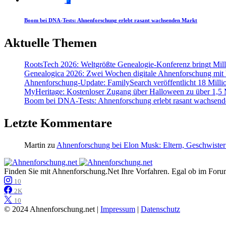
Boom bei DNA-Tests: Ahnenforschung erlebt rasant wachsenden Markt
Aktuelle Themen
RootsTech 2026: Weltgrößte Genealogie-Konferenz bringt Mi
Genealogica 2026: Zwei Wochen digitale Ahnenforschung mit
Ahnenforschung-Update: FamilySearch veröffentlicht 18 Milli
MyHeritage: Kostenloser Zugang über Halloween zu über 1,5 Mi
Boom bei DNA-Tests: Ahnenforschung erlebt rasant wachsend
Letzte Kommentare
Martin
zu
Ahnenforschung bei Elon Musk: Eltern, Geschwister
Finden Sie mit Ahnenforschung.Net Ihre Vorfahren. Egal ob im Forum,
10
2K
10
© 2024 Ahnenforschung.net |
Impressum
|
Datenschutz