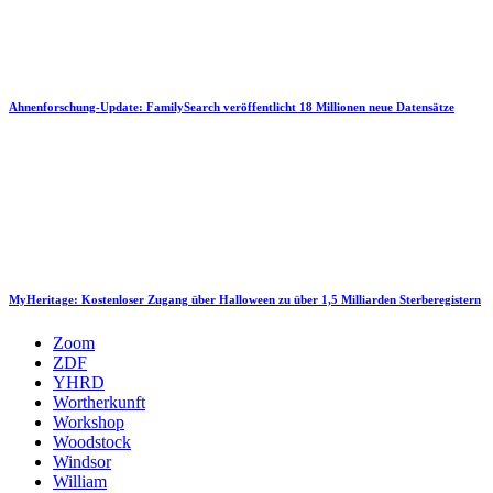
Ahnenforschung-Update: FamilySearch veröffentlicht 18 Millionen neue Datensätze
MyHeritage: Kostenloser Zugang über Halloween zu über 1,5 Milliarden Sterberegistern
Zoom
ZDF
YHRD
Wortherkunft
Workshop
Woodstock
Windsor
William