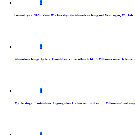
2
Genealogica 2026: Zwei Wochen digitale Ahnenforschung mit Vorträgen, Worksho
3
Ahnenforschung-Update: FamilySearch veröffentlicht 18 Millionen neue Datensätz
4
MyHeritage: Kostenloser Zugang über Halloween zu über 1,5 Milliarden Sterbereg
5