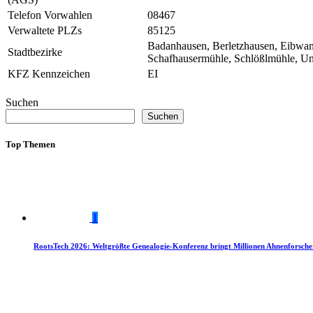
Telefon Vorwahlen
08467
Verwaltete PLZs
85125
Badanhausen, Berletzhausen, Eibwang
Stadtbezirke
Schafhausermühle, Schlößlmühle, U
KFZ Kennzeichen
EI
Suchen
Suchen
Top Themen
1
RootsTech 2026: Weltgrößte Genealogie-Konferenz bringt Millionen Ahnenforsch