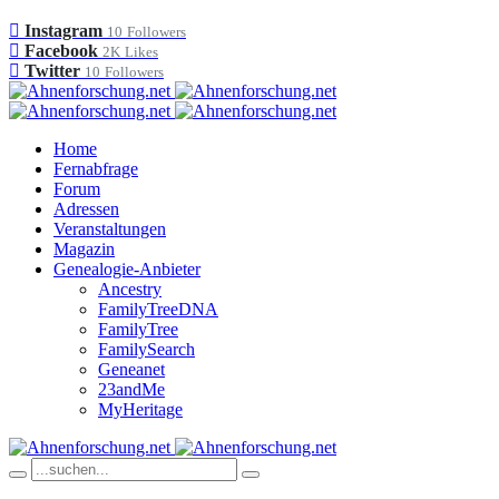
Instagram
10
Followers
Facebook
2K
Likes
Twitter
10
Followers
Home
Fernabfrage
Forum
Adressen
Veranstaltungen
Magazin
Genealogie-Anbieter
Ancestry
FamilyTreeDNA
FamilyTree
FamilySearch
Geneanet
23andMe
MyHeritage