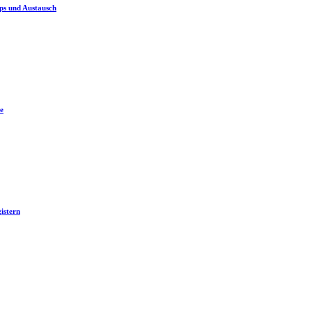
ps und Austausch
e
istern