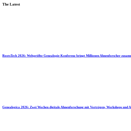
The Latest
RootsTech 2026: Weltgrößte Genealogie-Konferenz bringt Millionen Ahnenforscher zusa
Genealogica 2026: Zwei Wochen digitale Ahnenforschung mit Vorträgen, Workshops und A