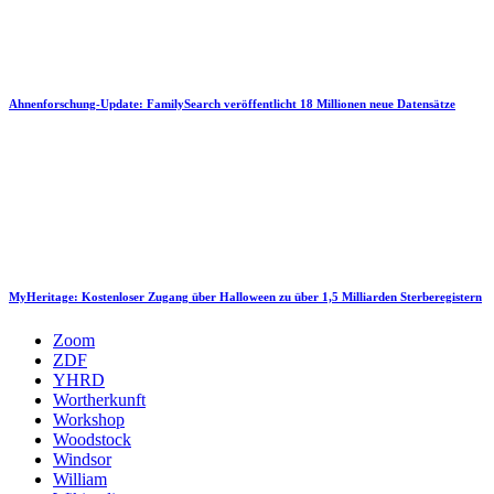
Ahnenforschung-Update: FamilySearch veröffentlicht 18 Millionen neue Datensätze
MyHeritage: Kostenloser Zugang über Halloween zu über 1,5 Milliarden Sterberegistern
Zoom
ZDF
YHRD
Wortherkunft
Workshop
Woodstock
Windsor
William