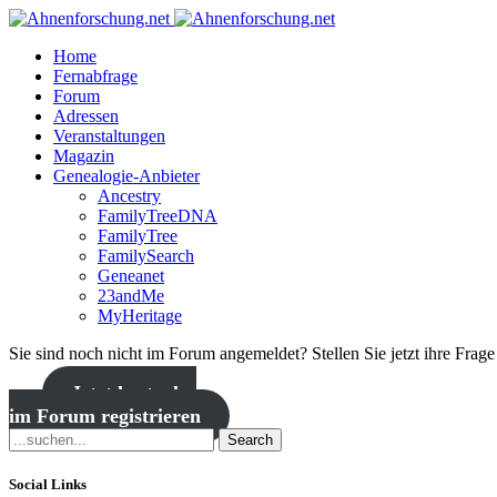
Home
Fernabfrage
Forum
Adressen
Veranstaltungen
Magazin
Genealogie-Anbieter
Ancestry
FamilyTreeDNA
FamilyTree
FamilySearch
Geneanet
23andMe
MyHeritage
Sie sind noch nicht im Forum angemeldet? Stellen Sie jetzt ihre Frag
Jetzt kostenlos
im Forum registrieren
Search
Social Links