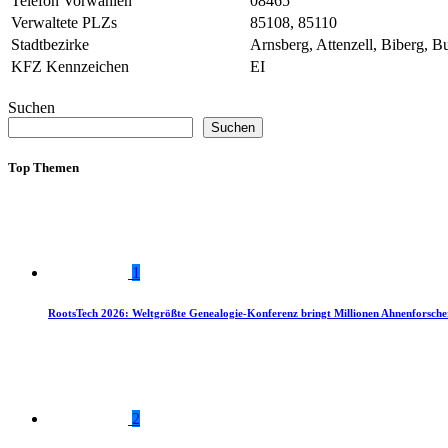
Telefon Vorwahlen
08465
Verwaltete PLZs
85108, 85110
Stadtbezirke
Arnsberg, Attenzell, Biberg, B
KFZ Kennzeichen
EI
Suchen
Suchen
Top Themen
1
RootsTech 2026: Weltgrößte Genealogie-Konferenz bringt Millionen Ahnenforsch
2