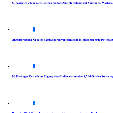
Genealogica 2026: Zwei Wochen digitale Ahnenforschung mit Vorträgen, Worksho
3
Ahnenforschung-Update: FamilySearch veröffentlicht 18 Millionen neue Datensätz
4
MyHeritage: Kostenloser Zugang über Halloween zu über 1,5 Milliarden Sterbereg
5