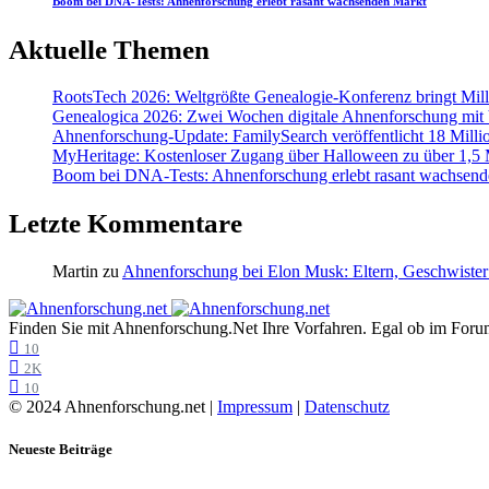
Boom bei DNA-Tests: Ahnenforschung erlebt rasant wachsenden Markt
Aktuelle Themen
RootsTech 2026: Weltgrößte Genealogie-Konferenz bringt Mi
Genealogica 2026: Zwei Wochen digitale Ahnenforschung mit
Ahnenforschung-Update: FamilySearch veröffentlicht 18 Milli
MyHeritage: Kostenloser Zugang über Halloween zu über 1,5 Mi
Boom bei DNA-Tests: Ahnenforschung erlebt rasant wachsend
Letzte Kommentare
Martin
zu
Ahnenforschung bei Elon Musk: Eltern, Geschwister
Finden Sie mit Ahnenforschung.Net Ihre Vorfahren. Egal ob im Forum,
10
2K
10
© 2024 Ahnenforschung.net |
Impressum
|
Datenschutz
Neueste Beiträge