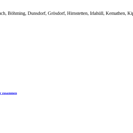
uch, Böhming, Dunsdorf, Grösdorf, Hirnstetten, Irlahüll, Kemathen, 
er zusammen