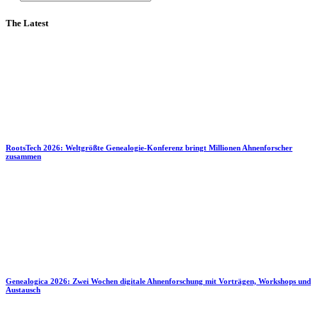
The Latest
RootsTech 2026: Weltgrößte Genealogie-Konferenz bringt Millionen Ahnenforscher
zusammen
Genealogica 2026: Zwei Wochen digitale Ahnenforschung mit Vorträgen, Workshops und
Austausch