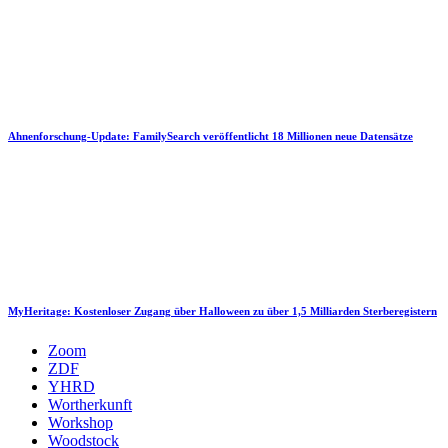
Ahnenforschung-Update: FamilySearch veröffentlicht 18 Millionen neue Datensätze
MyHeritage: Kostenloser Zugang über Halloween zu über 1,5 Milliarden Sterberegistern
Zoom
ZDF
YHRD
Wortherkunft
Workshop
Woodstock