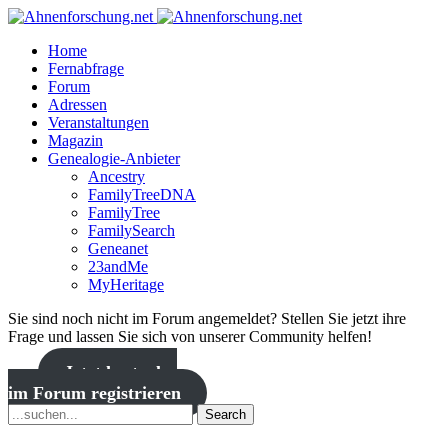
Home
Fernabfrage
Forum
Adressen
Veranstaltungen
Magazin
Genealogie-Anbieter
Ancestry
FamilyTreeDNA
FamilyTree
FamilySearch
Geneanet
23andMe
MyHeritage
Sie sind noch nicht im Forum angemeldet? Stellen Sie jetzt ihre
Frage und lassen Sie sich von unserer Community helfen!
Jetzt kostenlos
im Forum registrieren
Search