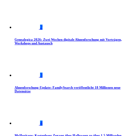
2
Genealogica 2026: Zwei Wochen digitale Ahnenforschung mit Vorträgen,
Workshops und Austausch
3
Ahnenforschung-Update: FamilySearch veröffentlicht 18 Millionen neue
Datensätze
4
MyHeritage: Kostenloser Zugang über Halloween zu über 1,5 Milliarden