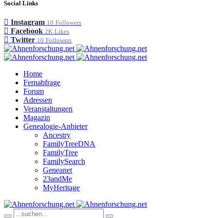
Social Links
Instagram
10
Followers
Facebook
2K
Likes
Twitter
10
Followers
Home
Fernabfrage
Forum
Adressen
Veranstaltungen
Magazin
Genealogie-Anbieter
Ancestry
FamilyTreeDNA
FamilyTree
FamilySearch
Geneanet
23andMe
MyHeritage