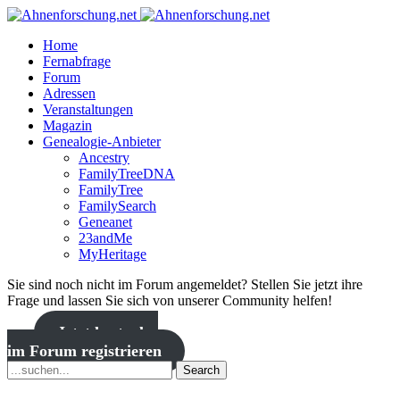
Home
Fernabfrage
Forum
Adressen
Veranstaltungen
Magazin
Genealogie-Anbieter
Ancestry
FamilyTreeDNA
FamilyTree
FamilySearch
Geneanet
23andMe
MyHeritage
Sie sind noch nicht im Forum angemeldet? Stellen Sie jetzt ihre
Frage und lassen Sie sich von unserer Community helfen!
Jetzt kostenlos
im Forum registrieren
Search