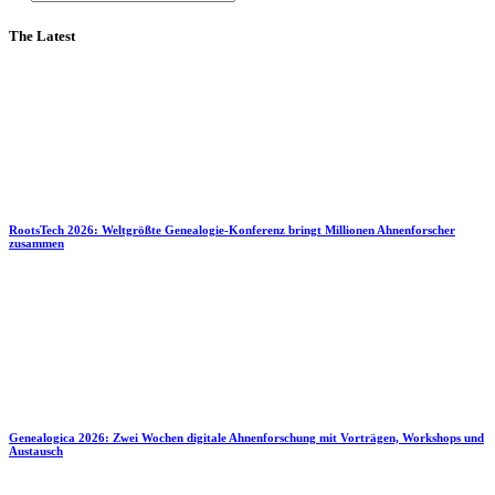
The Latest
RootsTech 2026: Weltgrößte Genealogie-Konferenz bringt Millionen Ahnenforscher
zusammen
Genealogica 2026: Zwei Wochen digitale Ahnenforschung mit Vorträgen, Workshops und
Austausch