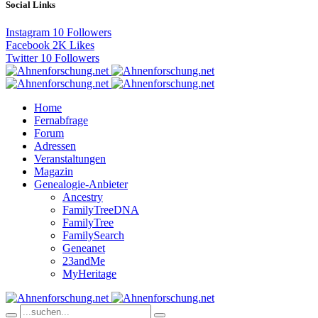
Social Links
Instagram
10
Followers
Facebook
2K
Likes
Twitter
10
Followers
Home
Fernabfrage
Forum
Adressen
Veranstaltungen
Magazin
Genealogie-Anbieter
Ancestry
FamilyTreeDNA
FamilyTree
FamilySearch
Geneanet
23andMe
MyHeritage