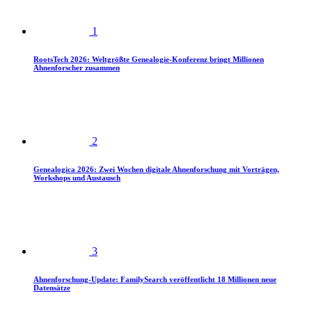
1
RootsTech 2026: Weltgrößte Genealogie-Konferenz bringt Millionen
Ahnenforscher zusammen
2
Genealogica 2026: Zwei Wochen digitale Ahnenforschung mit Vorträgen,
Workshops und Austausch
3
Ahnenforschung-Update: FamilySearch veröffentlicht 18 Millionen neue
Datensätze