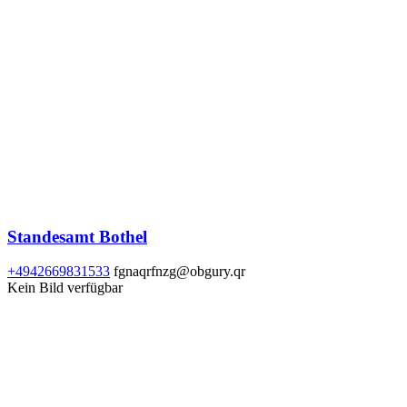
Standesamt Bothel
+4942669831533
fgnaqrfnzg@obgury.qr
Kein Bild verfügbar