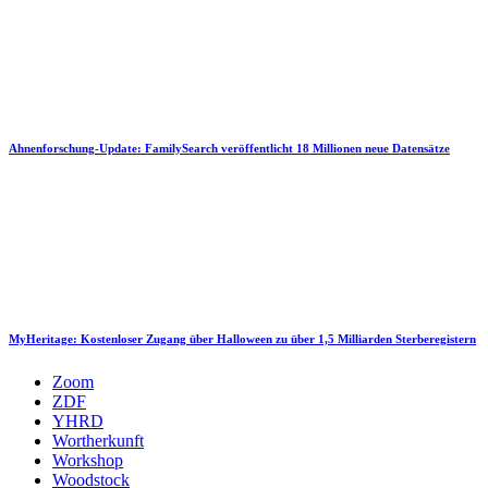
Ahnenforschung-Update: FamilySearch veröffentlicht 18 Millionen neue Datensätze
MyHeritage: Kostenloser Zugang über Halloween zu über 1,5 Milliarden Sterberegistern
Zoom
ZDF
YHRD
Wortherkunft
Workshop
Woodstock