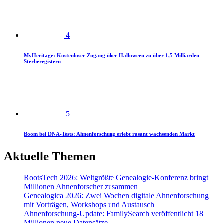
4
MyHeritage: Kostenloser Zugang über Halloween zu über 1,5 Milliarden
Sterberegistern
5
Boom bei DNA-Tests: Ahnenforschung erlebt rasant wachsenden Markt
Aktuelle Themen
RootsTech 2026: Weltgrößte Genealogie-Konferenz bringt
Millionen Ahnenforscher zusammen
Genealogica 2026: Zwei Wochen digitale Ahnenforschung
mit Vorträgen, Workshops und Austausch
Ahnenforschung-Update: FamilySearch veröffentlicht 18
Millionen neue Datensätze