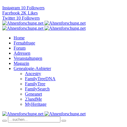
Instagram
10
Followers
Facebook
2K
Likes
Twitter
10
Followers
Home
Fernabfrage
Forum
Adressen
Veranstaltungen
Magazin
Genealogie-Anbieter
Ancestry
FamilyTreeDNA
FamilyTree
FamilySearch
Geneanet
23andMe
MyHeritage