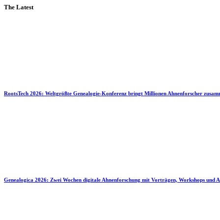
The Latest
RootsTech 2026: Weltgrößte Genealogie-Konferenz bringt Millionen Ahnenforscher zusa
Genealogica 2026: Zwei Wochen digitale Ahnenforschung mit Vorträgen, Workshops und A