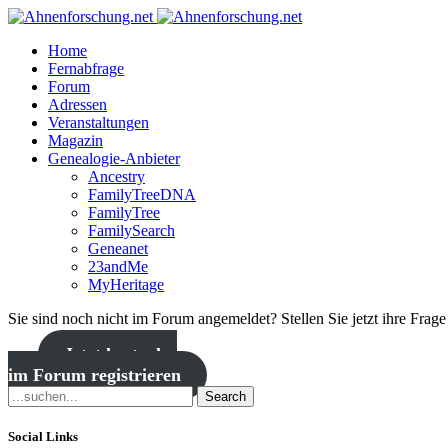
Home
Fernabfrage
Forum
Adressen
Veranstaltungen
Magazin
Genealogie-Anbieter
Ancestry
FamilyTreeDNA
FamilyTree
FamilySearch
Geneanet
23andMe
MyHeritage
Sie sind noch nicht im Forum angemeldet? Stellen Sie jetzt ihre Frag
Jetzt kostenlos
im Forum registrieren
Search
Social Links