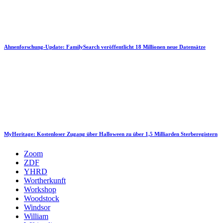
Ahnenforschung-Update: FamilySearch veröffentlicht 18 Millionen neue Datensätze
MyHeritage: Kostenloser Zugang über Halloween zu über 1,5 Milliarden Sterberegistern
Zoom
ZDF
YHRD
Wortherkunft
Workshop
Woodstock
Windsor
William