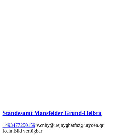
Standesamt Mansfelder Grund-Helbra
+493477250159
v.cnhy@irejnyghatfnzg-uryoen.qr
Kein Bild verfügbar