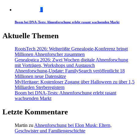
5
Boom bei DNA-Tests: Ahnenforschung erlebt rasant wachsenden Markt
Aktuelle Themen
RootsTech 2026: Weltgrößte Genealogie-Konferenz bringt
Millionen Ahnenforscher zusammen
Genealogica 2026: Zwei Wochen digitale Ahnenforschung
mit Vorträgen, Workshops und Austausch
Ahnenforschung-Update: FamilySearch veröffentlicht 18
Millionen neue Datensätze
MyHeritage: Kostenloser Zugang über Halloween zu über 1,5
Milliarden Sterberegistern
Boom bei DNA-Tests: Ahnenforschung erlebt rasant
wachsenden Markt
Letzte Kommentare
Martin
zu
Ahnenforschung bei Elon Musk: Eltern,
Geschwister und Familiengeschichte