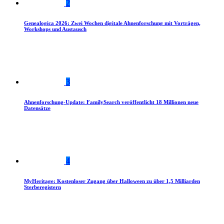
2
Genealogica 2026: Zwei Wochen digitale Ahnenforschung mit Vorträgen,
Workshops und Austausch
3
Ahnenforschung-Update: FamilySearch veröffentlicht 18 Millionen neue
Datensätze
4
MyHeritage: Kostenloser Zugang über Halloween zu über 1,5 Milliarden
Sterberegistern