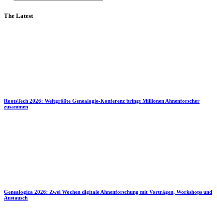
The Latest
RootsTech 2026: Weltgrößte Genealogie-Konferenz bringt Millionen Ahnenforscher
zusammen
Genealogica 2026: Zwei Wochen digitale Ahnenforschung mit Vorträgen, Workshops und
Austausch