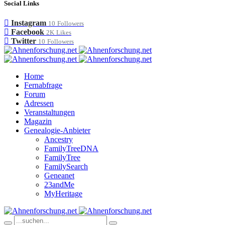
Social Links
Instagram
10
Followers
Facebook
2K
Likes
Twitter
10
Followers
Home
Fernabfrage
Forum
Adressen
Veranstaltungen
Magazin
Genealogie-Anbieter
Ancestry
FamilyTreeDNA
FamilyTree
FamilySearch
Geneanet
23andMe
MyHeritage