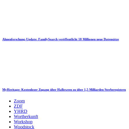
Ahnenforschung-Update: FamilySearch veröffentlicht 18 Millionen neue Datensätze
MyHeritage: Kostenloser Zugang über Halloween zu über 1,5 Milliarden Sterberegistern
Zoom
ZDF
YHRD
Wortherkunft
Workshop
Woodstock