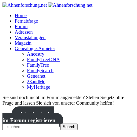
Home
Fernabfrage
Forum
Adressen
Veranstaltungen
Magazin
Genealogie-Anbieter
Ancestry
FamilyTreeDNA
FamilyTree
FamilySearch
Geneanet
23andMe
MyHeritage
Sie sind noch nicht im Forum angemeldet? Stellen Sie jetzt ihre
Frage und lassen Sie sich von unserer Community helfen!
Jetzt kostenlos
im Forum registrieren
Search