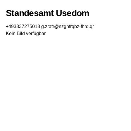
Standesamt Usedom
+493837275018
g.zratr@nzghfrqbz-fhrq.qr
Kein Bild verfügbar