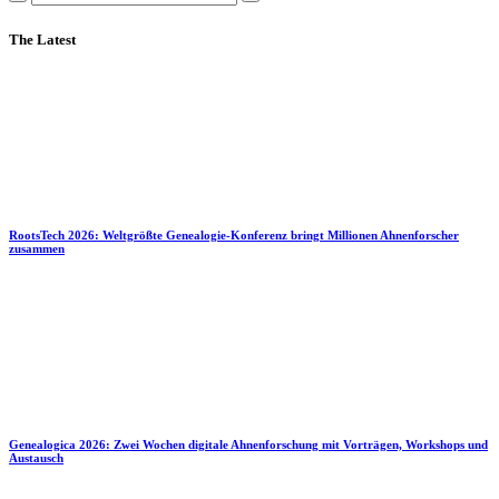
The Latest
RootsTech 2026: Weltgrößte Genealogie-Konferenz bringt Millionen Ahnenforscher
zusammen
Genealogica 2026: Zwei Wochen digitale Ahnenforschung mit Vorträgen, Workshops und
Austausch