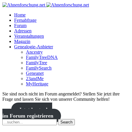
Home
Fernabfrage
Forum
Adressen
Veranstaltungen
Magazin
Genealogie-Anbieter
Ancestry
FamilyTreeDNA
FamilyTree
FamilySearch
Geneanet
23andMe
MyHeritage
Sie sind noch nicht im Forum angemeldet? Stellen Sie jetzt ihre
Frage und lassen Sie sich von unserer Community helfen!
Jetzt kostenlos
im Forum registrieren
Search