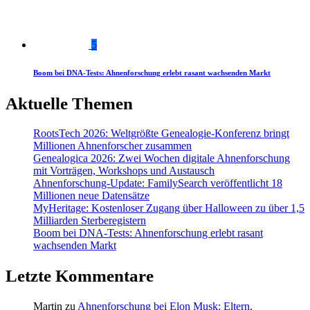
5
Boom bei DNA-Tests: Ahnenforschung erlebt rasant wachsenden Markt
Aktuelle Themen
RootsTech 2026: Weltgrößte Genealogie-Konferenz bringt
Millionen Ahnenforscher zusammen
Genealogica 2026: Zwei Wochen digitale Ahnenforschung
mit Vorträgen, Workshops und Austausch
Ahnenforschung-Update: FamilySearch veröffentlicht 18
Millionen neue Datensätze
MyHeritage: Kostenloser Zugang über Halloween zu über 1,5
Milliarden Sterberegistern
Boom bei DNA-Tests: Ahnenforschung erlebt rasant
wachsenden Markt
Letzte Kommentare
Martin
zu
Ahnenforschung bei Elon Musk: Eltern,