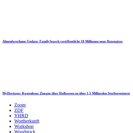
Ahnenforschung-Update: FamilySearch veröffentlicht 18 Millionen neue Datensätze
MyHeritage: Kostenloser Zugang über Halloween zu über 1,5 Milliarden Sterberegistern
Zoom
ZDF
YHRD
Wortherkunft
Workshop
Woodstock