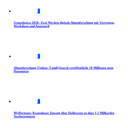
2
Genealogica 2026: Zwei Wochen digitale Ahnenforschung mit Vorträgen,
Workshops und Austausch
3
Ahnenforschung-Update: FamilySearch veröffentlicht 18 Millionen neue
Datensätze
4
MyHeritage: Kostenloser Zugang über Halloween zu über 1,5 Milliarden
Sterberegistern