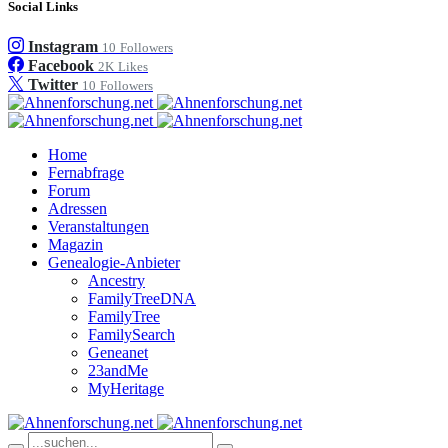
Social Links
Instagram
10
Followers
Facebook
2K
Likes
Twitter
10
Followers
Home
Fernabfrage
Forum
Adressen
Veranstaltungen
Magazin
Genealogie-Anbieter
Ancestry
FamilyTreeDNA
FamilyTree
FamilySearch
Geneanet
23andMe
MyHeritage