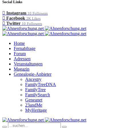
Social Links
Instagram
10
Followers
Facebook
2K
Likes
Twitter
10
Followers
Home
Fernabfrage
Forum
Adressen
Veranstaltungen
Magazin
Genealogie-Anbieter
Ancestry
FamilyTreeDNA
FamilyTree
FamilySearch
Geneanet
23andMe
MyHeritage