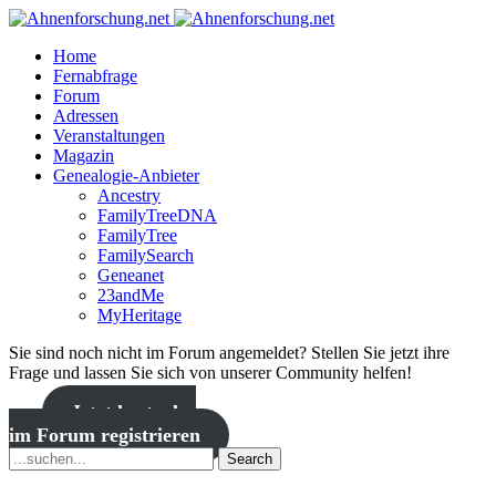
Home
Fernabfrage
Forum
Adressen
Veranstaltungen
Magazin
Genealogie-Anbieter
Ancestry
FamilyTreeDNA
FamilyTree
FamilySearch
Geneanet
23andMe
MyHeritage
Sie sind noch nicht im Forum angemeldet? Stellen Sie jetzt ihre
Frage und lassen Sie sich von unserer Community helfen!
Jetzt kostenlos
im Forum registrieren
Search