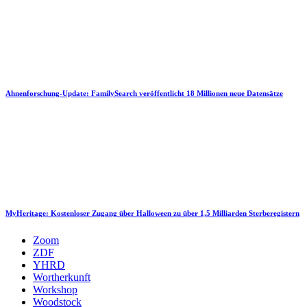
Ahnenforschung-Update: FamilySearch veröffentlicht 18 Millionen neue Datensätze
MyHeritage: Kostenloser Zugang über Halloween zu über 1,5 Milliarden Sterberegistern
Zoom
ZDF
YHRD
Wortherkunft
Workshop
Woodstock