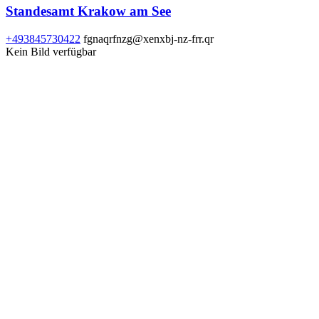
Standesamt Krakow am See
+493845730422
fgnaqrfnzg@xenxbj-nz-frr.qr
Kein Bild verfügbar