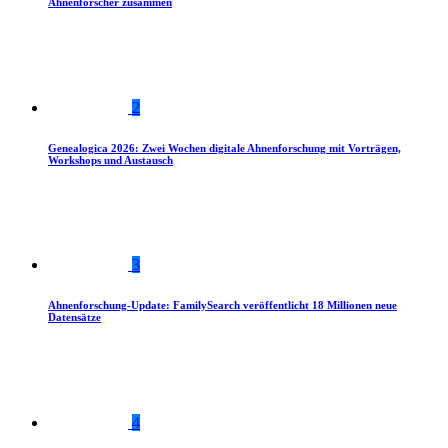
Ahnenforscher zusammen
2
Genealogica 2026: Zwei Wochen digitale Ahnenforschung mit Vorträgen,
Workshops und Austausch
3
Ahnenforschung-Update: FamilySearch veröffentlicht 18 Millionen neue
Datensätze
4