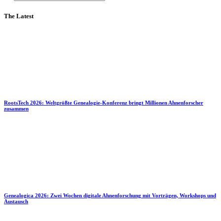
The Latest
RootsTech 2026: Weltgrößte Genealogie-Konferenz bringt Millionen Ahnenforscher
zusammen
Genealogica 2026: Zwei Wochen digitale Ahnenforschung mit Vorträgen, Workshops und
Austausch