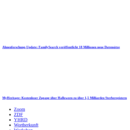
Ahnenforschung-Update: FamilySearch veröffentlicht 18 Millionen neue Datensätze
MyHeritage: Kostenloser Zugang über Halloween zu über 1,5 Milliarden Sterberegistern
Zoom
ZDF
YHRD
Wortherkunft