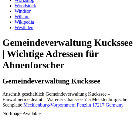
Workshop
Woodstock
Windsor
William
Wikipedia
Westfalen
Gemeindeverwaltung Kuckssee
| Wichtige Adressen für
Ahnenforscher
Gemeindeverwaltung Kuckssee
Anschrift geschäftlich
Gemeindeverwaltung Kuckssee
–
Einwohnermeldeamt –
Warener Chaussee 55a
Mecklenburgische
Seenplatte
Mecklenburg-Vorpommern
Penzlin
17217
Germany
No Image Available