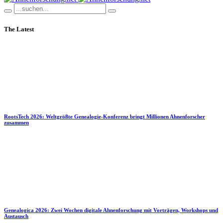
The Latest
RootsTech 2026: Weltgrößte Genealogie-Konferenz bringt Millionen Ahnenforscher
zusammen
Genealogica 2026: Zwei Wochen digitale Ahnenforschung mit Vorträgen, Workshops und
Austausch