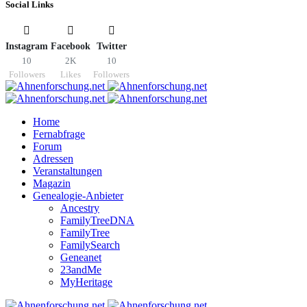
Social Links
Instagram
Facebook
Twitter
10
2K
10
Followers
Likes
Followers
Home
Fernabfrage
Forum
Adressen
Veranstaltungen
Magazin
Genealogie-Anbieter
Ancestry
FamilyTreeDNA
FamilyTree
FamilySearch
Geneanet
23andMe
MyHeritage