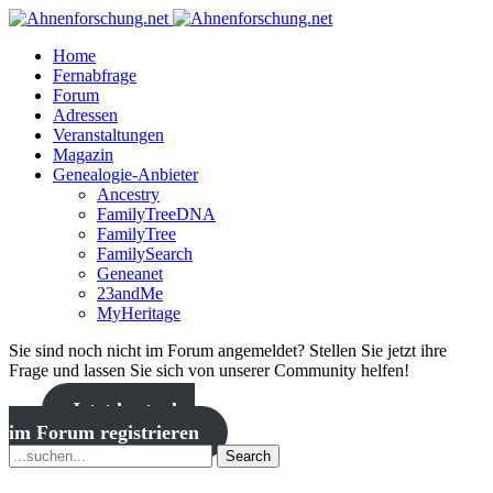
Home
Fernabfrage
Forum
Adressen
Veranstaltungen
Magazin
Genealogie-Anbieter
Ancestry
FamilyTreeDNA
FamilyTree
FamilySearch
Geneanet
23andMe
MyHeritage
Sie sind noch nicht im Forum angemeldet? Stellen Sie jetzt ihre
Frage und lassen Sie sich von unserer Community helfen!
Jetzt kostenlos
im Forum registrieren
Search