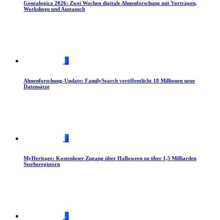
Genealogica 2026: Zwei Wochen digitale Ahnenforschung mit Vorträgen,
Workshops und Austausch
3
Ahnenforschung-Update: FamilySearch veröffentlicht 18 Millionen neue
Datensätze
4
MyHeritage: Kostenloser Zugang über Halloween zu über 1,5 Milliarden
Sterberegistern
5