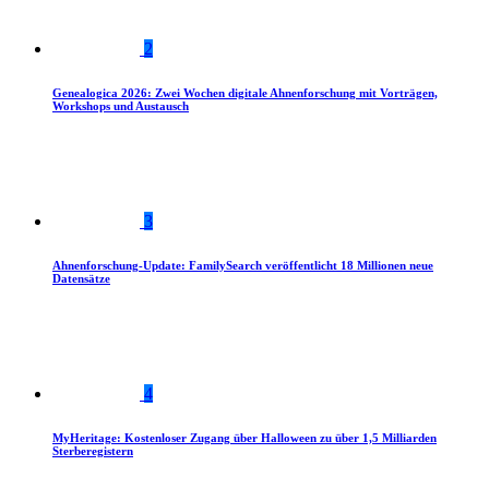
2
Genealogica 2026: Zwei Wochen digitale Ahnenforschung mit Vorträgen,
Workshops und Austausch
3
Ahnenforschung-Update: FamilySearch veröffentlicht 18 Millionen neue
Datensätze
4
MyHeritage: Kostenloser Zugang über Halloween zu über 1,5 Milliarden
Sterberegistern