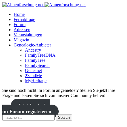
Home
Fernabfrage
Forum
Adressen
Veranstaltungen
Magazin
Genealogie-Anbieter
Ancestry
FamilyTreeDNA
FamilyTree
FamilySearch
Geneanet
23andMe
MyHeritage
Sie sind noch nicht im Forum angemeldet? Stellen Sie jetzt ihre
Frage und lassen Sie sich von unserer Community helfen!
Jetzt kostenlos
im Forum registrieren
Search