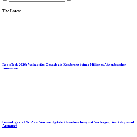
The Latest
RootsTech 2026: Weltgrößte Genealogie-Konferenz bringt Millionen Ahnenforscher
zusammen
Genealogica 2026: Zwei Wochen digitale Ahnenforschung mit Vorträgen, Workshops und
Austausch