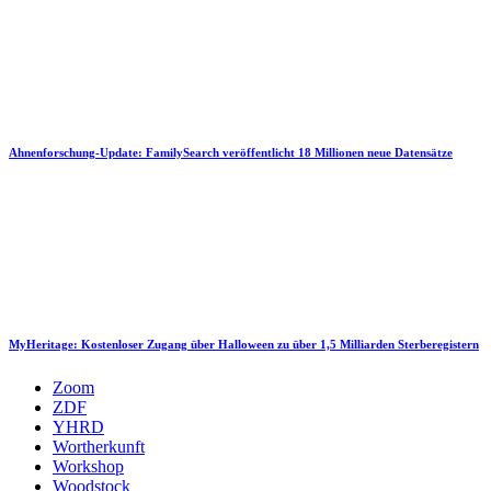
Ahnenforschung-Update: FamilySearch veröffentlicht 18 Millionen neue Datensätze
MyHeritage: Kostenloser Zugang über Halloween zu über 1,5 Milliarden Sterberegistern
Zoom
ZDF
YHRD
Wortherkunft
Workshop
Woodstock