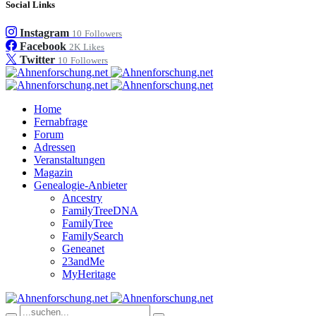
Social Links
Instagram
10
Followers
Facebook
2K
Likes
Twitter
10
Followers
Home
Fernabfrage
Forum
Adressen
Veranstaltungen
Magazin
Genealogie-Anbieter
Ancestry
FamilyTreeDNA
FamilyTree
FamilySearch
Geneanet
23andMe
MyHeritage