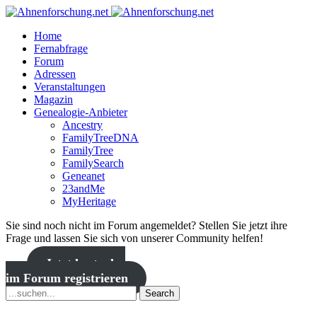
Home
Fernabfrage
Forum
Adressen
Veranstaltungen
Magazin
Genealogie-Anbieter
Ancestry
FamilyTreeDNA
FamilyTree
FamilySearch
Geneanet
23andMe
MyHeritage
Sie sind noch nicht im Forum angemeldet? Stellen Sie jetzt ihre
Frage und lassen Sie sich von unserer Community helfen!
Jetzt kostenlos
im Forum registrieren
Search