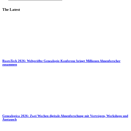
The Latest
RootsTech 2026: Weltgrößte Genealogie-Konferenz bringt Millionen Ahnenforscher
zusammen
Genealogica 2026: Zwei Wochen digitale Ahnenforschung mit Vorträgen, Workshops und
Austausch