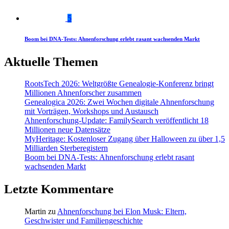
5
Boom bei DNA-Tests: Ahnenforschung erlebt rasant wachsenden Markt
Aktuelle Themen
RootsTech 2026: Weltgrößte Genealogie-Konferenz bringt
Millionen Ahnenforscher zusammen
Genealogica 2026: Zwei Wochen digitale Ahnenforschung
mit Vorträgen, Workshops und Austausch
Ahnenforschung-Update: FamilySearch veröffentlicht 18
Millionen neue Datensätze
MyHeritage: Kostenloser Zugang über Halloween zu über 1,5
Milliarden Sterberegistern
Boom bei DNA-Tests: Ahnenforschung erlebt rasant
wachsenden Markt
Letzte Kommentare
Martin
zu
Ahnenforschung bei Elon Musk: Eltern,
Geschwister und Familiengeschichte