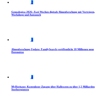
2
Genealogica 2026: Zwei Wochen digitale Ahnenforschung mit Vorträgen,
Workshops und Austausch
3
Ahnenforschung-Update: FamilySearch veröffentlicht 18 Millionen neue
Datensätze
4
MyHeritage: Kostenloser Zugang über Halloween zu über 1,5 Milliarden
Sterberegistern