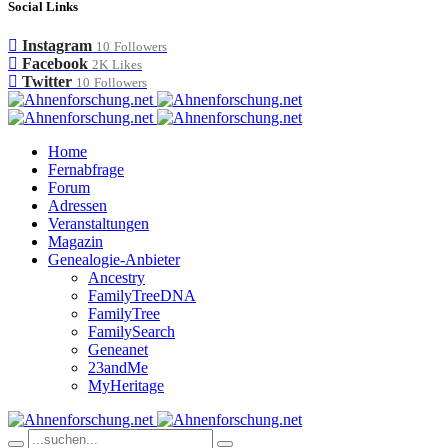
Social Links
Instagram
10
Followers
Facebook
2K
Likes
Twitter
10
Followers
Home
Fernabfrage
Forum
Adressen
Veranstaltungen
Magazin
Genealogie-Anbieter
Ancestry
FamilyTreeDNA
FamilyTree
FamilySearch
Geneanet
23andMe
MyHeritage