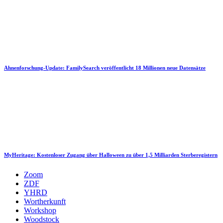
Ahnenforschung-Update: FamilySearch veröffentlicht 18 Millionen neue Datensätze
MyHeritage: Kostenloser Zugang über Halloween zu über 1,5 Milliarden Sterberegistern
Zoom
ZDF
YHRD
Wortherkunft
Workshop
Woodstock