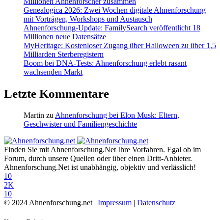
Millionen Ahnenforscher zusammen
Genealogica 2026: Zwei Wochen digitale Ahnenforschung
mit Vorträgen, Workshops und Austausch
Ahnenforschung-Update: FamilySearch veröffentlicht 18
Millionen neue Datensätze
MyHeritage: Kostenloser Zugang über Halloween zu über 1,5
Milliarden Sterberegistern
Boom bei DNA-Tests: Ahnenforschung erlebt rasant
wachsenden Markt
Letzte Kommentare
Martin
zu
Ahnenforschung bei Elon Musk: Eltern,
Geschwister und Familiengeschichte
Finden Sie mit Ahnenforschung.Net Ihre Vorfahren. Egal ob im
Forum, durch unsere Quellen oder über einen Dritt-Anbieter.
Ahnenforschung.Net ist unabhängig, objektiv und verlässlich!
10
2K
10
© 2024 Ahnenforschung.net |
Impressum
|
Datenschutz