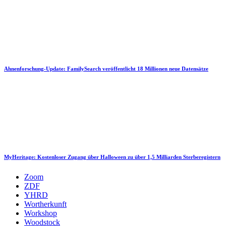
Ahnenforschung-Update: FamilySearch veröffentlicht 18 Millionen neue Datensätze
MyHeritage: Kostenloser Zugang über Halloween zu über 1,5 Milliarden Sterberegistern
Zoom
ZDF
YHRD
Wortherkunft
Workshop
Woodstock