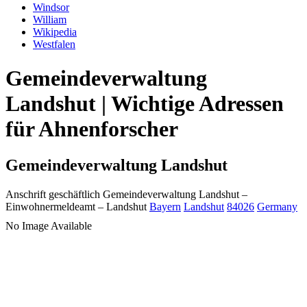
Windsor
William
Wikipedia
Westfalen
Gemeindeverwaltung
Landshut | Wichtige Adressen
für Ahnenforscher
Gemeindeverwaltung Landshut
Anschrift geschäftlich
Gemeindeverwaltung Landshut
–
Einwohnermeldeamt –
Landshut
Bayern
Landshut
84026
Germany
No Image Available