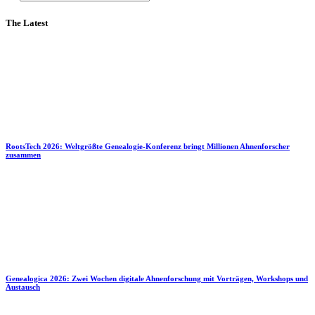
The Latest
RootsTech 2026: Weltgrößte Genealogie-Konferenz bringt Millionen Ahnenforscher
zusammen
Genealogica 2026: Zwei Wochen digitale Ahnenforschung mit Vorträgen, Workshops und
Austausch