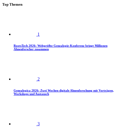
Top Themen
1
RootsTech 2026: Weltgrößte Genealogie-Konferenz bringt Millionen
Ahnenforscher zusammen
2
Genealogica 2026: Zwei Wochen digitale Ahnenforschung mit Vorträgen,
Workshops und Austausch
3