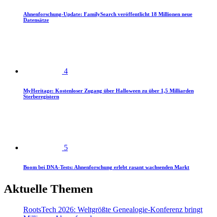
Ahnenforschung-Update: FamilySearch veröffentlicht 18 Millionen neue
Datensätze
4
MyHeritage: Kostenloser Zugang über Halloween zu über 1,5 Milliarden
Sterberegistern
5
Boom bei DNA-Tests: Ahnenforschung erlebt rasant wachsenden Markt
Aktuelle Themen
RootsTech 2026: Weltgrößte Genealogie-Konferenz bringt