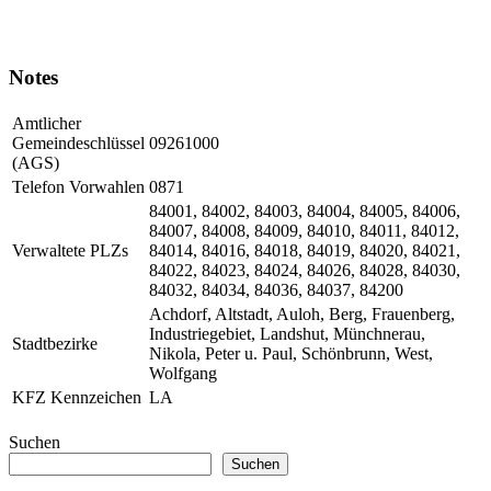
Notes
Amtlicher
Gemeindeschlüssel
09261000
(AGS)
Telefon Vorwahlen
0871
84001, 84002, 84003, 84004, 84005, 84006,
84007, 84008, 84009, 84010, 84011, 84012,
Verwaltete PLZs
84014, 84016, 84018, 84019, 84020, 84021,
84022, 84023, 84024, 84026, 84028, 84030,
84032, 84034, 84036, 84037, 84200
Achdorf, Altstadt, Auloh, Berg, Frauenberg,
Industriegebiet, Landshut, Münchnerau,
Stadtbezirke
Nikola, Peter u. Paul, Schönbrunn, West,
Wolfgang
KFZ Kennzeichen
LA
Suchen
Suchen