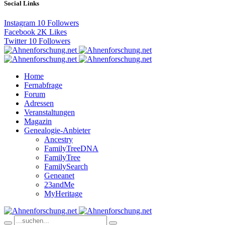
Social Links
Instagram
10
Followers
Facebook
2K
Likes
Twitter
10
Followers
Home
Fernabfrage
Forum
Adressen
Veranstaltungen
Magazin
Genealogie-Anbieter
Ancestry
FamilyTreeDNA
FamilyTree
FamilySearch
Geneanet
23andMe
MyHeritage