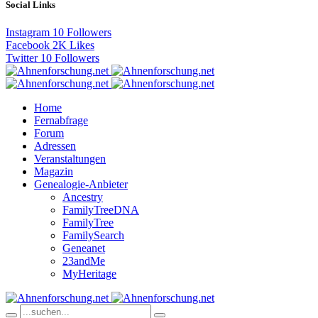
Social Links
Instagram
10
Followers
Facebook
2K
Likes
Twitter
10
Followers
Home
Fernabfrage
Forum
Adressen
Veranstaltungen
Magazin
Genealogie-Anbieter
Ancestry
FamilyTreeDNA
FamilyTree
FamilySearch
Geneanet
23andMe
MyHeritage