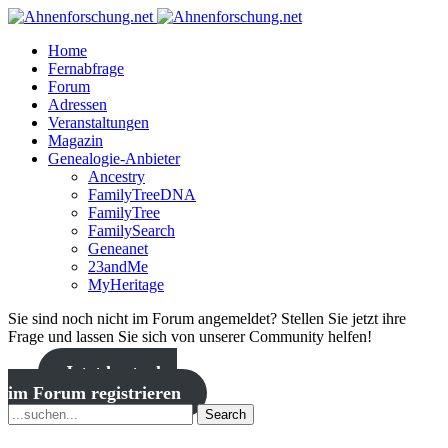
Home
Fernabfrage
Forum
Adressen
Veranstaltungen
Magazin
Genealogie-Anbieter
Ancestry
FamilyTreeDNA
FamilyTree
FamilySearch
Geneanet
23andMe
MyHeritage
Sie sind noch nicht im Forum angemeldet? Stellen Sie jetzt ihre
Frage und lassen Sie sich von unserer Community helfen!
Jetzt kostenlos
im Forum registrieren
Search