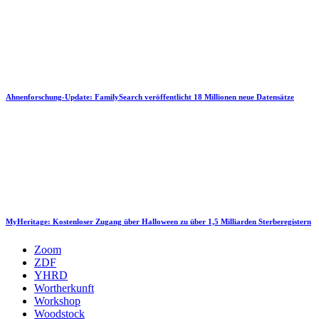
Ahnenforschung-Update: FamilySearch veröffentlicht 18 Millionen neue Datensätze
MyHeritage: Kostenloser Zugang über Halloween zu über 1,5 Milliarden Sterberegistern
Zoom
ZDF
YHRD
Wortherkunft
Workshop
Woodstock