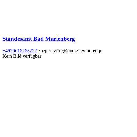
Standesamt Bad Marienberg
+4926616268222
znepry.jvffre@onq-znevraoret.qr
Kein Bild verfügbar