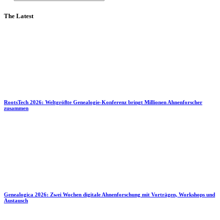
The Latest
RootsTech 2026: Weltgrößte Genealogie-Konferenz bringt Millionen Ahnenforscher
zusammen
Genealogica 2026: Zwei Wochen digitale Ahnenforschung mit Vorträgen, Workshops und
Austausch