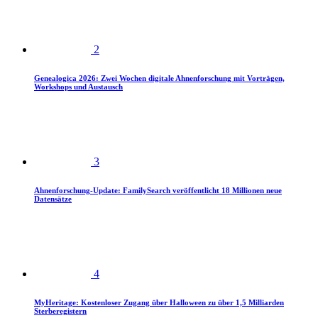
2
Genealogica 2026: Zwei Wochen digitale Ahnenforschung mit Vorträgen,
Workshops und Austausch
3
Ahnenforschung-Update: FamilySearch veröffentlicht 18 Millionen neue
Datensätze
4
MyHeritage: Kostenloser Zugang über Halloween zu über 1,5 Milliarden
Sterberegistern