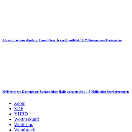
Ahnenforschung-Update: FamilySearch veröffentlicht 18 Millionen neue Datensätze
MyHeritage: Kostenloser Zugang über Halloween zu über 1,5 Milliarden Sterberegistern
Zoom
ZDF
YHRD
Wortherkunft
Workshop
Woodstock