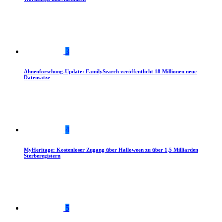
3
Ahnenforschung-Update: FamilySearch veröffentlicht 18 Millionen neue
Datensätze
4
MyHeritage: Kostenloser Zugang über Halloween zu über 1,5 Milliarden
Sterberegistern
5