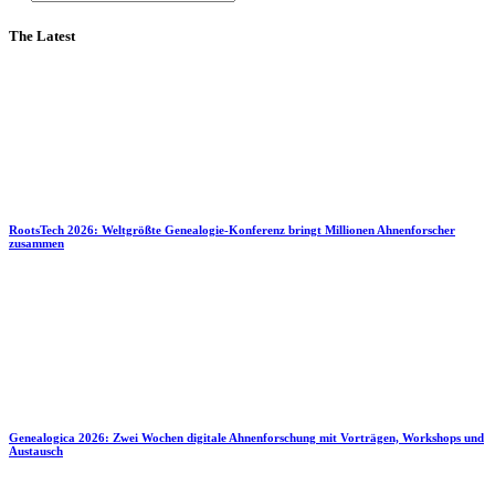
The Latest
RootsTech 2026: Weltgrößte Genealogie-Konferenz bringt Millionen Ahnenforscher
zusammen
Genealogica 2026: Zwei Wochen digitale Ahnenforschung mit Vorträgen, Workshops und
Austausch