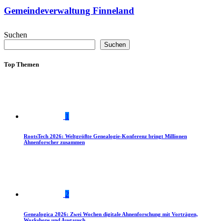
Gemeindeverwaltung Finneland
Suchen
Suchen
Top Themen
1
RootsTech 2026: Weltgrößte Genealogie-Konferenz bringt Millionen
Ahnenforscher zusammen
2
Genealogica 2026: Zwei Wochen digitale Ahnenforschung mit Vorträgen,
Workshops und Austausch