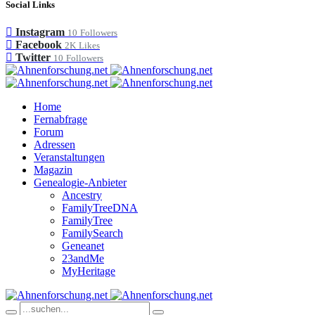
Social Links
Instagram
10
Followers
Facebook
2K
Likes
Twitter
10
Followers
Home
Fernabfrage
Forum
Adressen
Veranstaltungen
Magazin
Genealogie-Anbieter
Ancestry
FamilyTreeDNA
FamilyTree
FamilySearch
Geneanet
23andMe
MyHeritage