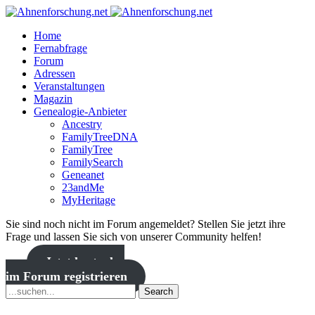
Home
Fernabfrage
Forum
Adressen
Veranstaltungen
Magazin
Genealogie-Anbieter
Ancestry
FamilyTreeDNA
FamilyTree
FamilySearch
Geneanet
23andMe
MyHeritage
Sie sind noch nicht im Forum angemeldet? Stellen Sie jetzt ihre
Frage und lassen Sie sich von unserer Community helfen!
Jetzt kostenlos
im Forum registrieren
Search