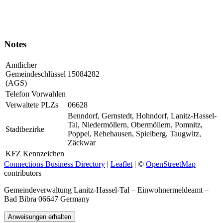
Notes
Amtlicher
Gemeindeschlüssel
15084282
(AGS)
Telefon Vorwahlen
Verwaltete PLZs
06628
Benndorf, Gernstedt, Hohndorf, Lanitz-Hassel-
Tal, Niedermöllern, Obermöllern, Pomnitz,
Stadtbezirke
Poppel, Rehehausen, Spielberg, Taugwitz,
Zäckwar
KFZ Kennzeichen
Connections Business Directory
|
Leaflet
| ©
OpenStreetMap
contributors
Gemeindeverwaltung Lanitz-Hassel-Tal – Einwohnermeldeamt –
Bad Bibra 06647 Germany
Anweisungen erhalten