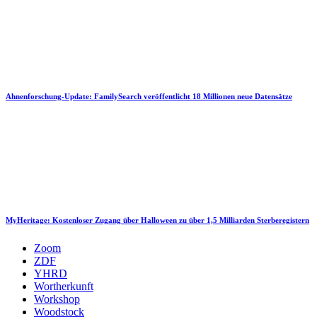
Ahnenforschung-Update: FamilySearch veröffentlicht 18 Millionen neue Datensätze
MyHeritage: Kostenloser Zugang über Halloween zu über 1,5 Milliarden Sterberegistern
Zoom
ZDF
YHRD
Wortherkunft
Workshop
Woodstock