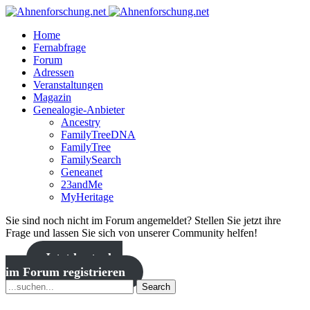
Home
Fernabfrage
Forum
Adressen
Veranstaltungen
Magazin
Genealogie-Anbieter
Ancestry
FamilyTreeDNA
FamilyTree
FamilySearch
Geneanet
23andMe
MyHeritage
Sie sind noch nicht im Forum angemeldet? Stellen Sie jetzt ihre
Frage und lassen Sie sich von unserer Community helfen!
Jetzt kostenlos
im Forum registrieren
Search