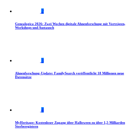
2
Genealogica 2026: Zwei Wochen digitale Ahnenforschung mit Vorträgen,
Workshops und Austausch
3
Ahnenforschung-Update: FamilySearch veröffentlicht 18 Millionen neue
Datensätze
4
MyHeritage: Kostenloser Zugang über Halloween zu über 1,5 Milliarden
Sterberegistern