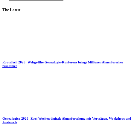
The Latest
RootsTech 2026: Weltgrößte Genealogie-Konferenz bringt Millionen Ahnenforscher
zusammen
Genealogica 2026: Zwei Wochen digitale Ahnenforschung mit Vorträgen, Workshops und
Austausch