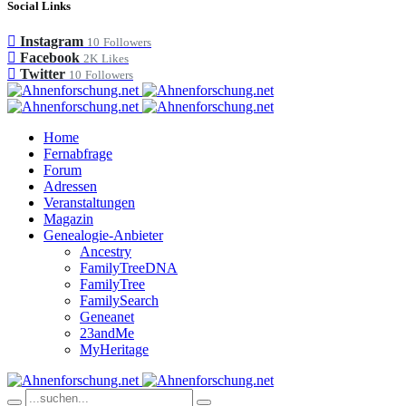
Social Links
Instagram
10
Followers
Facebook
2K
Likes
Twitter
10
Followers
Home
Fernabfrage
Forum
Adressen
Veranstaltungen
Magazin
Genealogie-Anbieter
Ancestry
FamilyTreeDNA
FamilyTree
FamilySearch
Geneanet
23andMe
MyHeritage