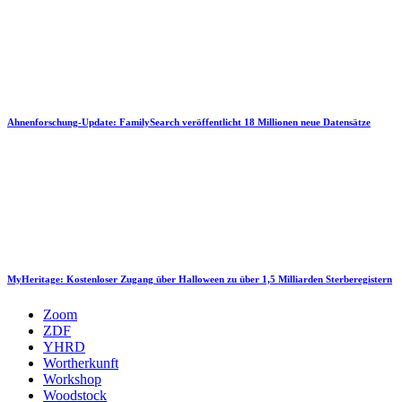
Ahnenforschung-Update: FamilySearch veröffentlicht 18 Millionen neue Datensätze
MyHeritage: Kostenloser Zugang über Halloween zu über 1,5 Milliarden Sterberegistern
Zoom
ZDF
YHRD
Wortherkunft
Workshop
Woodstock