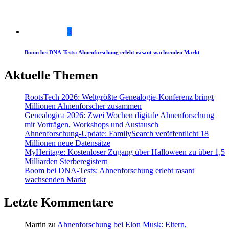
5
Boom bei DNA-Tests: Ahnenforschung erlebt rasant wachsenden Markt
Aktuelle Themen
RootsTech 2026: Weltgrößte Genealogie-Konferenz bringt
Millionen Ahnenforscher zusammen
Genealogica 2026: Zwei Wochen digitale Ahnenforschung
mit Vorträgen, Workshops und Austausch
Ahnenforschung-Update: FamilySearch veröffentlicht 18
Millionen neue Datensätze
MyHeritage: Kostenloser Zugang über Halloween zu über 1,5
Milliarden Sterberegistern
Boom bei DNA-Tests: Ahnenforschung erlebt rasant
wachsenden Markt
Letzte Kommentare
Martin
zu
Ahnenforschung bei Elon Musk: Eltern,