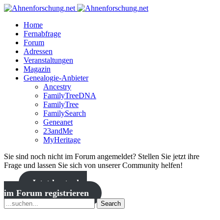
Home
Fernabfrage
Forum
Adressen
Veranstaltungen
Magazin
Genealogie-Anbieter
Ancestry
FamilyTreeDNA
FamilyTree
FamilySearch
Geneanet
23andMe
MyHeritage
Sie sind noch nicht im Forum angemeldet? Stellen Sie jetzt ihre
Frage und lassen Sie sich von unserer Community helfen!
Jetzt kostenlos
im Forum registrieren
Search