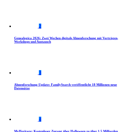
2
Genealogica 2026: Zwei Wochen digitale Ahnenforschung mit Vorträgen,
Workshops und Austausch
3
Ahnenforschung-Update: FamilySearch veröffentlicht 18 Millionen neue
Datensätze
4
MyHeritage: Kostenloser Zugang über Halloween zu über 1,5 Milliarden