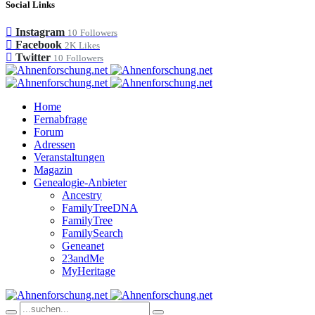
Social Links
Instagram
10
Followers
Facebook
2K
Likes
Twitter
10
Followers
Home
Fernabfrage
Forum
Adressen
Veranstaltungen
Magazin
Genealogie-Anbieter
Ancestry
FamilyTreeDNA
FamilyTree
FamilySearch
Geneanet
23andMe
MyHeritage