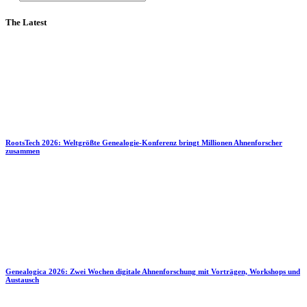
The Latest
RootsTech 2026: Weltgrößte Genealogie-Konferenz bringt Millionen Ahnenforscher
zusammen
Genealogica 2026: Zwei Wochen digitale Ahnenforschung mit Vorträgen, Workshops und
Austausch