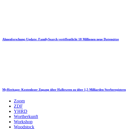
Ahnenforschung-Update: FamilySearch veröffentlicht 18 Millionen neue Datensätze
MyHeritage: Kostenloser Zugang über Halloween zu über 1,5 Milliarden Sterberegistern
Zoom
ZDF
YHRD
Wortherkunft
Workshop
Woodstock