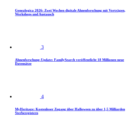
Genealogica 2026: Zwei Wochen digitale Ahnenforschung mit Vorträgen,
Workshops und Austausch
3
Ahnenforschung-Update: FamilySearch veröffentlicht 18 Millionen neue
Datensätze
4
MyHeritage: Kostenloser Zugang über Halloween zu über 1,5 Milliarden
Sterberegistern