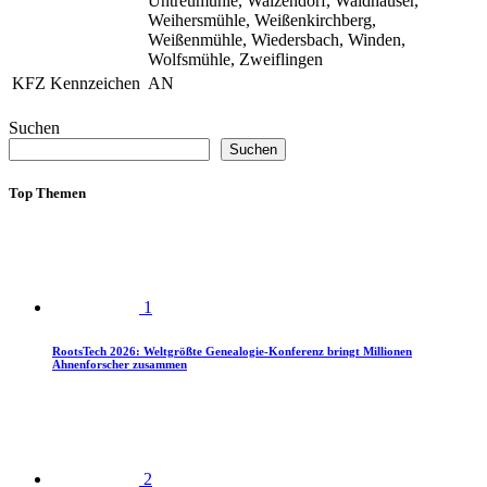
Untreumühle, Waizendorf, Waldhäuser,
Weihersmühle, Weißenkirchberg,
Weißenmühle, Wiedersbach, Winden,
Wolfsmühle, Zweiflingen
KFZ Kennzeichen
AN
Suchen
Suchen
Top Themen
1
RootsTech 2026: Weltgrößte Genealogie-Konferenz bringt Millionen
Ahnenforscher zusammen
2