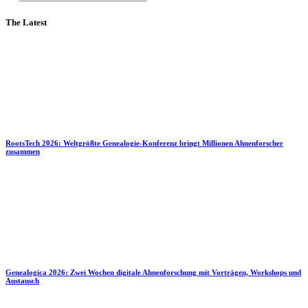
The Latest
RootsTech 2026: Weltgrößte Genealogie-Konferenz bringt Millionen Ahnenforscher
zusammen
Genealogica 2026: Zwei Wochen digitale Ahnenforschung mit Vorträgen, Workshops und
Austausch