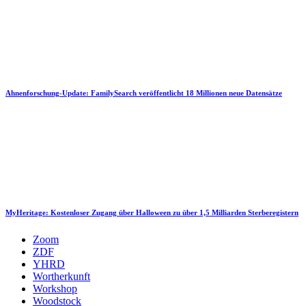
Ahnenforschung-Update: FamilySearch veröffentlicht 18 Millionen neue Datensätze
MyHeritage: Kostenloser Zugang über Halloween zu über 1,5 Milliarden Sterberegistern
Zoom
ZDF
YHRD
Wortherkunft
Workshop
Woodstock