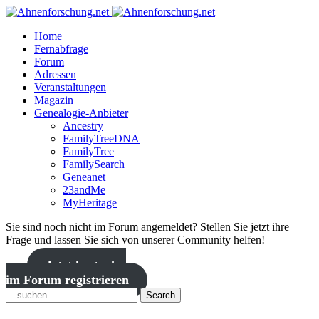
Home
Fernabfrage
Forum
Adressen
Veranstaltungen
Magazin
Genealogie-Anbieter
Ancestry
FamilyTreeDNA
FamilyTree
FamilySearch
Geneanet
23andMe
MyHeritage
Sie sind noch nicht im Forum angemeldet? Stellen Sie jetzt ihre
Frage und lassen Sie sich von unserer Community helfen!
Jetzt kostenlos
im Forum registrieren
Search