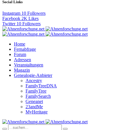
Social Links
Instagram
10
Followers
Facebook
2K
Likes
Twitter
10
Followers
Home
Fernabfrage
Forum
Adressen
Veranstaltungen
Magazin
Genealogie-Anbieter
Ancestry
FamilyTreeDNA
FamilyTree
FamilySearch
Geneanet
23andMe
MyHeritage