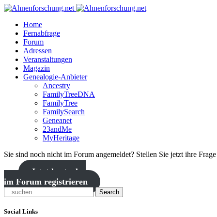
Home
Fernabfrage
Forum
Adressen
Veranstaltungen
Magazin
Genealogie-Anbieter
Ancestry
FamilyTreeDNA
FamilyTree
FamilySearch
Geneanet
23andMe
MyHeritage
Sie sind noch nicht im Forum angemeldet? Stellen Sie jetzt ihre Frag
Jetzt kostenlos
im Forum registrieren
Search
Social Links