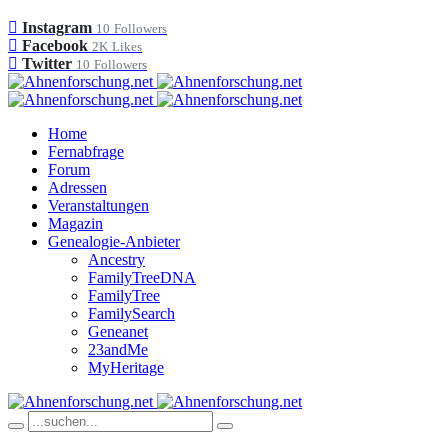
Instagram
10
Followers
Facebook
2K
Likes
Twitter
10
Followers
Home
Fernabfrage
Forum
Adressen
Veranstaltungen
Magazin
Genealogie-Anbieter
Ancestry
FamilyTreeDNA
FamilyTree
FamilySearch
Geneanet
23andMe
MyHeritage