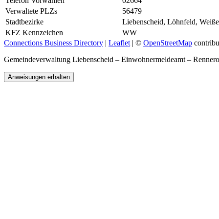
Telefon Vorwahlen
02664
Verwaltete PLZs
56479
Stadtbezirke
Liebenscheid, Löhnfeld, Weiß
KFZ Kennzeichen
WW
Connections Business Directory
|
Leaflet
| ©
OpenStreetMap
contribu
Gemeindeverwaltung Liebenscheid – Einwohnermeldeamt – Renner
Anweisungen erhalten