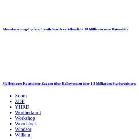
Ahnenforschung-Update: FamilySearch veröffentlicht 18 Millionen neue Datensätze
MyHeritage: Kostenloser Zugang über Halloween zu über 1,5 Milliarden Sterberegistern
Zoom
ZDF
YHRD
Wortherkunft
Workshop
Woodstock
Windsor
William