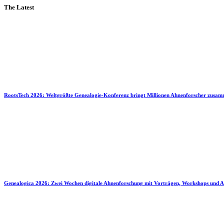
The Latest
RootsTech 2026: Weltgrößte Genealogie-Konferenz bringt Millionen Ahnenforscher zusa
Genealogica 2026: Zwei Wochen digitale Ahnenforschung mit Vorträgen, Workshops und A