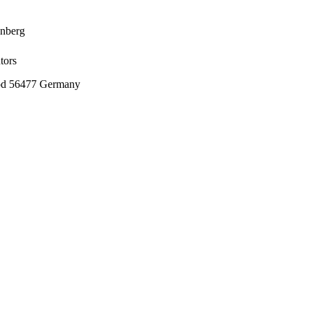
enberg
tors
od 56477 Germany