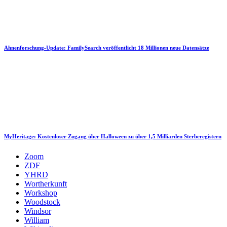
Ahnenforschung-Update: FamilySearch veröffentlicht 18 Millionen neue Datensätze
MyHeritage: Kostenloser Zugang über Halloween zu über 1,5 Milliarden Sterberegistern
Zoom
ZDF
YHRD
Wortherkunft
Workshop
Woodstock
Windsor
William