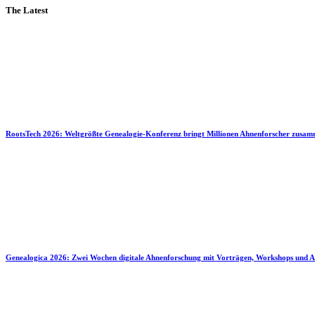
The Latest
RootsTech 2026: Weltgrößte Genealogie-Konferenz bringt Millionen Ahnenforscher zusa
Genealogica 2026: Zwei Wochen digitale Ahnenforschung mit Vorträgen, Workshops und A