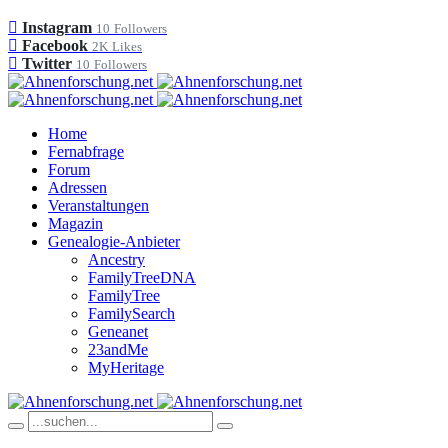
Instagram
10
Followers
Facebook
2K
Likes
Twitter
10
Followers
Home
Fernabfrage
Forum
Adressen
Veranstaltungen
Magazin
Genealogie-Anbieter
Ancestry
FamilyTreeDNA
FamilyTree
FamilySearch
Geneanet
23andMe
MyHeritage