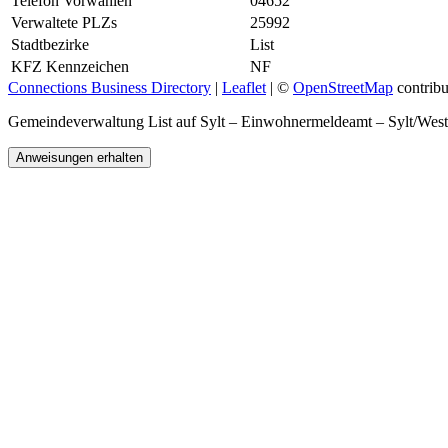
Telefon Vorwahlen
04652
Verwaltete PLZs
25992
Stadtbezirke
List
KFZ Kennzeichen
NF
Connections Business Directory
|
Leaflet
| ©
OpenStreetMap
contribu
Gemeindeverwaltung List auf Sylt – Einwohnermeldeamt – Sylt/Wes
Anweisungen erhalten