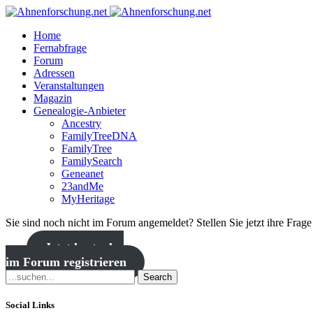
Home
Fernabfrage
Forum
Adressen
Veranstaltungen
Magazin
Genealogie-Anbieter
Ancestry
FamilyTreeDNA
FamilyTree
FamilySearch
Geneanet
23andMe
MyHeritage
Sie sind noch nicht im Forum angemeldet? Stellen Sie jetzt ihre Frag
Jetzt kostenlos
im Forum registrieren
Search
Social Links