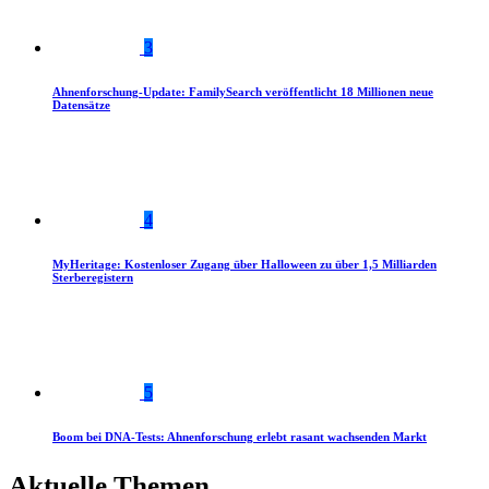
3
Ahnenforschung-Update: FamilySearch veröffentlicht 18 Millionen neue
Datensätze
4
MyHeritage: Kostenloser Zugang über Halloween zu über 1,5 Milliarden
Sterberegistern
5
Boom bei DNA-Tests: Ahnenforschung erlebt rasant wachsenden Markt
Aktuelle Themen