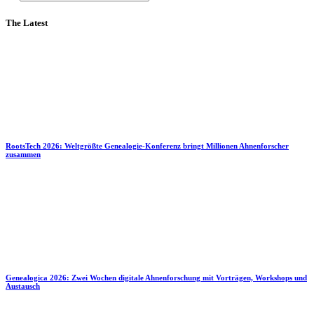
The Latest
RootsTech 2026: Weltgrößte Genealogie-Konferenz bringt Millionen Ahnenforscher
zusammen
Genealogica 2026: Zwei Wochen digitale Ahnenforschung mit Vorträgen, Workshops und
Austausch