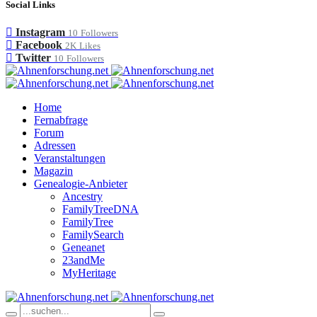
Social Links
Instagram
10
Followers
Facebook
2K
Likes
Twitter
10
Followers
Home
Fernabfrage
Forum
Adressen
Veranstaltungen
Magazin
Genealogie-Anbieter
Ancestry
FamilyTreeDNA
FamilyTree
FamilySearch
Geneanet
23andMe
MyHeritage