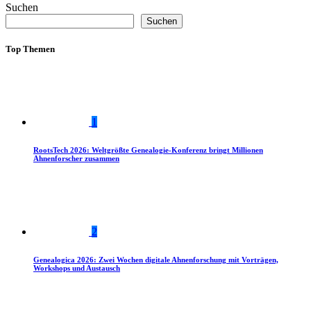
Suchen
Suchen
Top Themen
1
RootsTech 2026: Weltgrößte Genealogie-Konferenz bringt Millionen
Ahnenforscher zusammen
2
Genealogica 2026: Zwei Wochen digitale Ahnenforschung mit Vorträgen,
Workshops und Austausch