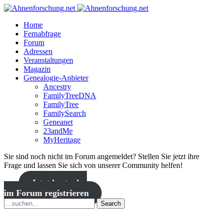
Home
Fernabfrage
Forum
Adressen
Veranstaltungen
Magazin
Genealogie-Anbieter
Ancestry
FamilyTreeDNA
FamilyTree
FamilySearch
Geneanet
23andMe
MyHeritage
Sie sind noch nicht im Forum angemeldet? Stellen Sie jetzt ihre
Frage und lassen Sie sich von unserer Community helfen!
Jetzt kostenlos
im Forum registrieren
Search