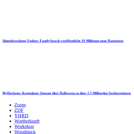
Ahnenforschung-Update: FamilySearch veröffentlicht 18 Millionen neue Datensätze
MyHeritage: Kostenloser Zugang über Halloween zu über 1,5 Milliarden Sterberegistern
Zoom
ZDF
YHRD
Wortherkunft
Workshop
Woodstock