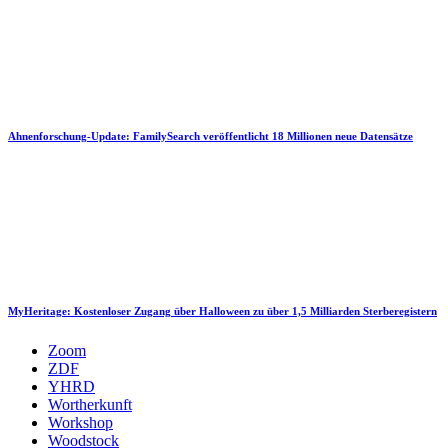
Ahnenforschung-Update: FamilySearch veröffentlicht 18 Millionen neue Datensätze
MyHeritage: Kostenloser Zugang über Halloween zu über 1,5 Milliarden Sterberegistern
Zoom
ZDF
YHRD
Wortherkunft
Workshop
Woodstock