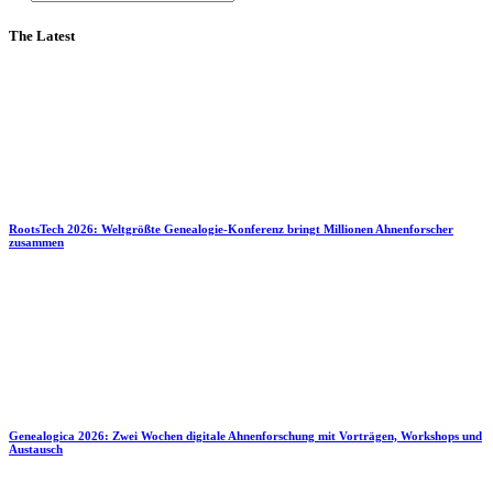
The Latest
RootsTech 2026: Weltgrößte Genealogie-Konferenz bringt Millionen Ahnenforscher
zusammen
Genealogica 2026: Zwei Wochen digitale Ahnenforschung mit Vorträgen, Workshops und
Austausch