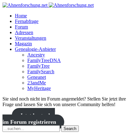
Home
Fernabfrage
Forum
Adressen
Veranstaltungen
Magazin
Genealogie-Anbieter
Ancestry
FamilyTreeDNA
FamilyTree
FamilySearch
Geneanet
23andMe
MyHeritage
Sie sind noch nicht im Forum angemeldet? Stellen Sie jetzt ihre
Frage und lassen Sie sich von unserer Community helfen!
Jetzt kostenlos
im Forum registrieren
Search