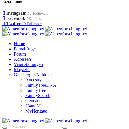
Social Links
Instagram
10
Followers
Facebook
2K
Likes
Twitter
10
Followers
Home
Fernabfrage
Forum
Adressen
Veranstaltungen
Magazin
Genealogie-Anbieter
Ancestry
FamilyTreeDNA
FamilyTree
FamilySearch
Geneanet
23andMe
MyHeritage