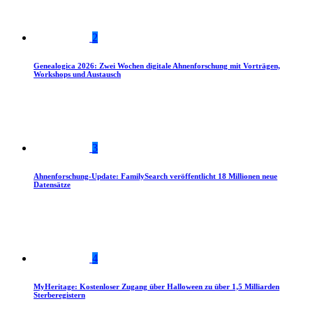
2
Genealogica 2026: Zwei Wochen digitale Ahnenforschung mit Vorträgen,
Workshops und Austausch
3
Ahnenforschung-Update: FamilySearch veröffentlicht 18 Millionen neue
Datensätze
4
MyHeritage: Kostenloser Zugang über Halloween zu über 1,5 Milliarden
Sterberegistern