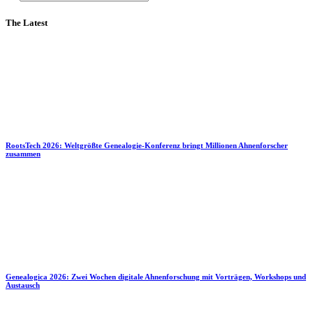
The Latest
RootsTech 2026: Weltgrößte Genealogie-Konferenz bringt Millionen Ahnenforscher
zusammen
Genealogica 2026: Zwei Wochen digitale Ahnenforschung mit Vorträgen, Workshops und
Austausch