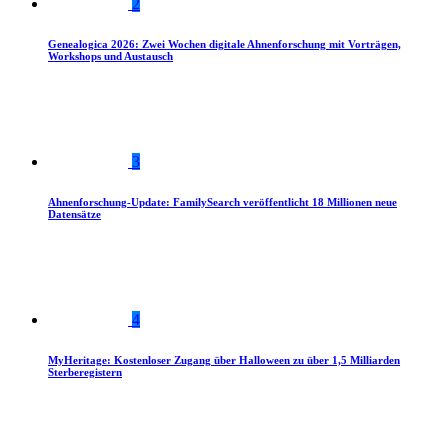
2
Genealogica 2026: Zwei Wochen digitale Ahnenforschung mit Vorträgen,
Workshops und Austausch
3
Ahnenforschung-Update: FamilySearch veröffentlicht 18 Millionen neue
Datensätze
4
MyHeritage: Kostenloser Zugang über Halloween zu über 1,5 Milliarden
Sterberegistern