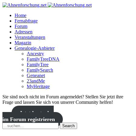
Home
Fernabfrage
Forum
Adressen
Veranstaltungen
Magazin
Genealogie-Anbieter
Ancestry
FamilyTreeDNA
FamilyTree
FamilySearch
Geneanet
23andMe
MyHeritage
Sie sind noch nicht im Forum angemeldet? Stellen Sie jetzt ihre
Frage und lassen Sie sich von unserer Community helfen!
Jetzt kostenlos
im Forum registrieren
Search