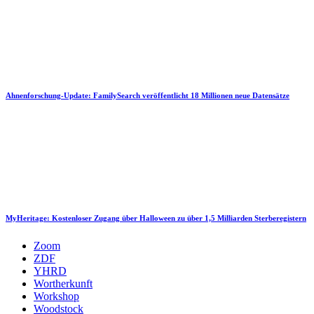
Ahnenforschung-Update: FamilySearch veröffentlicht 18 Millionen neue Datensätze
MyHeritage: Kostenloser Zugang über Halloween zu über 1,5 Milliarden Sterberegistern
Zoom
ZDF
YHRD
Wortherkunft
Workshop
Woodstock