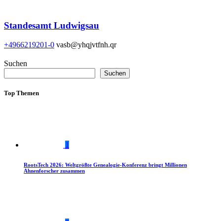
Standesamt Ludwigsau
+4966219201-0
vasb@yhqjvtfnh.qr
Suchen
Suchen
Top Themen
1
RootsTech 2026: Weltgrößte Genealogie-Konferenz bringt Millionen
Ahnenforscher zusammen