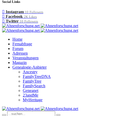
Social Links
Instagram
10
Followers
Facebook
2K
Likes
Twitter
10
Followers
Home
Fernabfrage
Forum
Adressen
Veranstaltungen
Magazin
Genealogie-Anbieter
Ancestry
FamilyTreeDNA
FamilyTree
FamilySearch
Geneanet
23andMe
MyHeritage