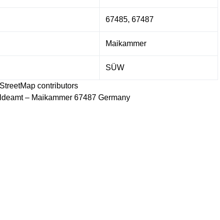
67485, 67487
Maikammer
SÜW
StreetMap
contributors
ldeamt – Maikammer 67487 Germany