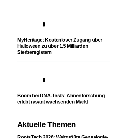
4
MyHeritage: Kostenloser Zugang über
Halloween zu über 1,5 Milliarden
Sterberegistern
5
Boom bei DNA-Tests: Ahnenforschung
erlebt rasant wachsenden Markt
Aktuelle Themen
RootsTech 2026: Weltgrößte Genealogie-