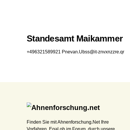
Standesamt Maikammer
+496321589921
Pnevan.Ubss@it-znvxnzzre.qr
Finden Sie mit Ahnenforschung.Net Ihre
Vorfahren. Egal ob im Forum, durch unsere