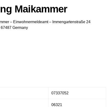
ung Maikammer
ammer
– Einwohnermeldeamt –
Immengartenstraße 24
67487
Germany
07337052
06321