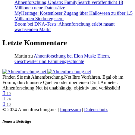
Ahnenforschung-Update: FamilySearch veröffentlicht 18
Millionen neue Datensätze
MyHeritage: Kostenloser Zugang über Halloween zu über 1,5
Milliarden Sterberegistern
Boom bei DNA-Tests: Ahnenforschung erlebt rasant
wachsenden Markt
Letzte Kommentare
Martin
zu
Ahnenforschung bei Elon Musk: Eltern,
Geschwister und Familiengeschichte
Finden Sie mit Ahnenforschung.Net Ihre Vorfahren. Egal ob im
Forum, durch unsere Quellen oder über einen Dritt-Anbieter.
Ahnenforschung.Net ist unabhängig, objektiv und verlässlich!
10
2K
10
© 2024 Ahnenforschung.net |
Impressum
|
Datenschutz
Neueste Beiträge