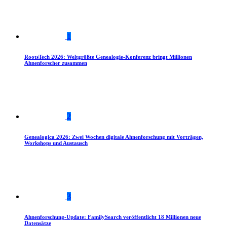
1
RootsTech 2026: Weltgrößte Genealogie-Konferenz bringt Millionen
Ahnenforscher zusammen
2
Genealogica 2026: Zwei Wochen digitale Ahnenforschung mit Vorträgen,
Workshops und Austausch
3
Ahnenforschung-Update: FamilySearch veröffentlicht 18 Millionen neue
Datensätze