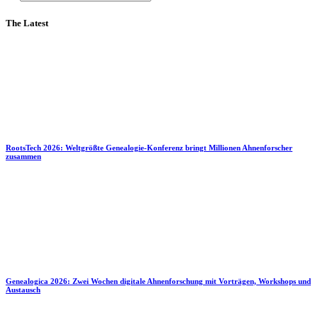
The Latest
RootsTech 2026: Weltgrößte Genealogie-Konferenz bringt Millionen Ahnenforscher
zusammen
Genealogica 2026: Zwei Wochen digitale Ahnenforschung mit Vorträgen, Workshops und
Austausch