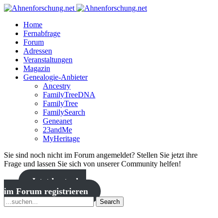
Home
Fernabfrage
Forum
Adressen
Veranstaltungen
Magazin
Genealogie-Anbieter
Ancestry
FamilyTreeDNA
FamilyTree
FamilySearch
Geneanet
23andMe
MyHeritage
Sie sind noch nicht im Forum angemeldet? Stellen Sie jetzt ihre
Frage und lassen Sie sich von unserer Community helfen!
Jetzt kostenlos
im Forum registrieren
Search