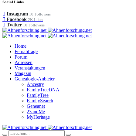
Social Links
Instagram
10
Followers
Facebook
2K
Likes
Twitter
10
Followers
Home
Fernabfrage
Forum
Adressen
Veranstaltungen
Magazin
Genealogie-Anbieter
Ancestry
FamilyTreeDNA
FamilyTree
FamilySearch
Geneanet
23andMe
MyHeritage