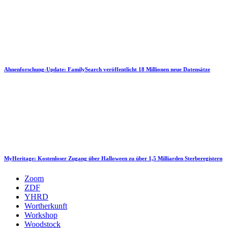
Ahnenforschung-Update: FamilySearch veröffentlicht 18 Millionen neue Datensätze
MyHeritage: Kostenloser Zugang über Halloween zu über 1,5 Milliarden Sterberegistern
Zoom
ZDF
YHRD
Wortherkunft
Workshop
Woodstock