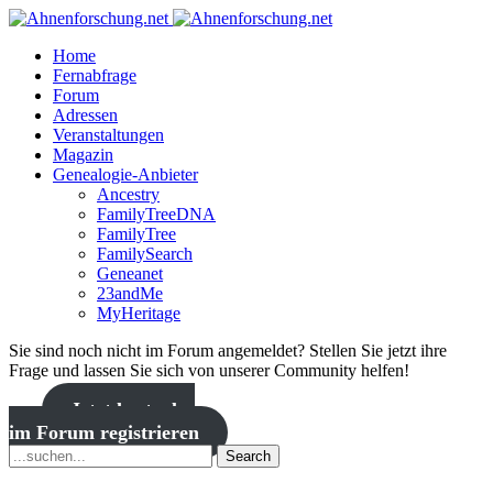
Home
Fernabfrage
Forum
Adressen
Veranstaltungen
Magazin
Genealogie-Anbieter
Ancestry
FamilyTreeDNA
FamilyTree
FamilySearch
Geneanet
23andMe
MyHeritage
Sie sind noch nicht im Forum angemeldet? Stellen Sie jetzt ihre
Frage und lassen Sie sich von unserer Community helfen!
Jetzt kostenlos
im Forum registrieren
Search