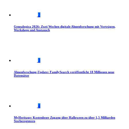
2
Genealogica 2026: Zwei Wochen digitale Ahnenforschung mit Vorträgen,
Workshops und Austausch
3
Ahnenforschung-Update: FamilySearch veröffentlicht 18 Millionen neue
Datensätze
4
MyHeritage: Kostenloser Zugang über Halloween zu über 1,5 Milliarden
Sterberegistern