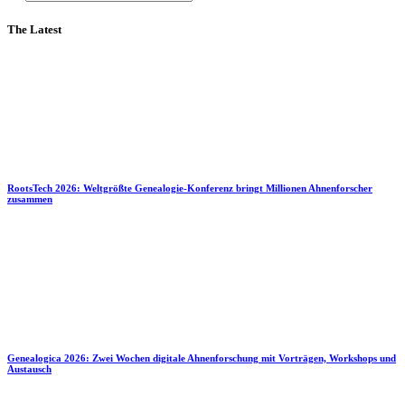
The Latest
RootsTech 2026: Weltgrößte Genealogie-Konferenz bringt Millionen Ahnenforscher
zusammen
Genealogica 2026: Zwei Wochen digitale Ahnenforschung mit Vorträgen, Workshops und
Austausch