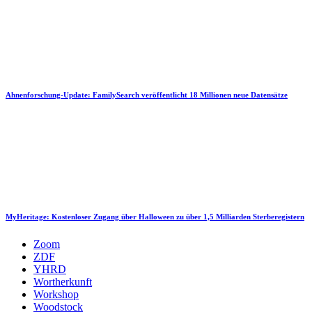
Ahnenforschung-Update: FamilySearch veröffentlicht 18 Millionen neue Datensätze
MyHeritage: Kostenloser Zugang über Halloween zu über 1,5 Milliarden Sterberegistern
Zoom
ZDF
YHRD
Wortherkunft
Workshop
Woodstock