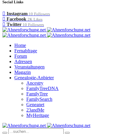
Social Links
Instagram
10
Followers
Facebook
2K
Likes
Twitter
10
Followers
Home
Fernabfrage
Forum
Adressen
Veranstaltungen
Magazin
Genealogie-Anbieter
Ancestry
FamilyTreeDNA
FamilyTree
FamilySearch
Geneanet
23andMe
MyHeritage