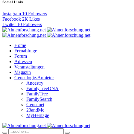
Social Links
Instagram
10
Followers
Facebook
2K
Likes
Twitter
10
Followers
Home
Fernabfrage
Forum
Adressen
Veranstaltungen
Magazin
Genealogie-Anbieter
Ancestry
FamilyTreeDNA
FamilyTree
FamilySearch
Geneanet
23andMe
MyHeritage