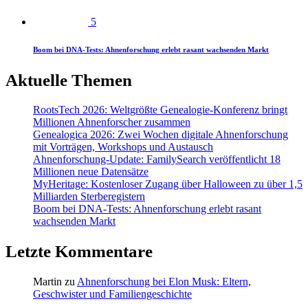
5
Boom bei DNA-Tests: Ahnenforschung erlebt rasant wachsenden Markt
Aktuelle Themen
RootsTech 2026: Weltgrößte Genealogie-Konferenz bringt
Millionen Ahnenforscher zusammen
Genealogica 2026: Zwei Wochen digitale Ahnenforschung
mit Vorträgen, Workshops und Austausch
Ahnenforschung-Update: FamilySearch veröffentlicht 18
Millionen neue Datensätze
MyHeritage: Kostenloser Zugang über Halloween zu über 1,5
Milliarden Sterberegistern
Boom bei DNA-Tests: Ahnenforschung erlebt rasant
wachsenden Markt
Letzte Kommentare
Martin
zu
Ahnenforschung bei Elon Musk: Eltern,
Geschwister und Familiengeschichte