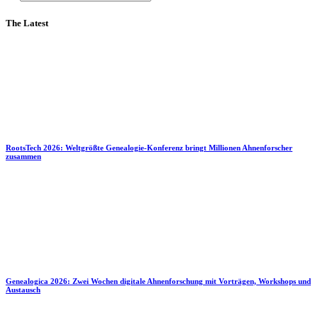
The Latest
RootsTech 2026: Weltgrößte Genealogie-Konferenz bringt Millionen Ahnenforscher
zusammen
Genealogica 2026: Zwei Wochen digitale Ahnenforschung mit Vorträgen, Workshops und
Austausch