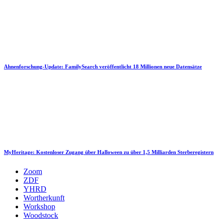
Ahnenforschung-Update: FamilySearch veröffentlicht 18 Millionen neue Datensätze
MyHeritage: Kostenloser Zugang über Halloween zu über 1,5 Milliarden Sterberegistern
Zoom
ZDF
YHRD
Wortherkunft
Workshop
Woodstock