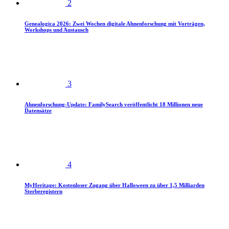
2
Genealogica 2026: Zwei Wochen digitale Ahnenforschung mit Vorträgen,
Workshops und Austausch
3
Ahnenforschung-Update: FamilySearch veröffentlicht 18 Millionen neue
Datensätze
4
MyHeritage: Kostenloser Zugang über Halloween zu über 1,5 Milliarden
Sterberegistern