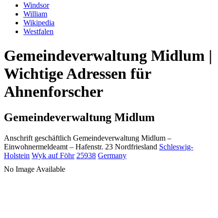
Windsor
William
Wikipedia
Westfalen
Gemeindeverwaltung Midlum |
Wichtige Adressen für
Ahnenforscher
Gemeindeverwaltung Midlum
Anschrift geschäftlich
Gemeindeverwaltung Midlum
–
Einwohnermeldeamt –
Hafenstr. 23
Nordfriesland
Schleswig-
Holstein
Wyk auf Föhr
25938
Germany
No Image Available