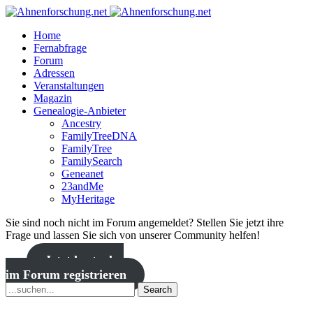
Home
Fernabfrage
Forum
Adressen
Veranstaltungen
Magazin
Genealogie-Anbieter
Ancestry
FamilyTreeDNA
FamilyTree
FamilySearch
Geneanet
23andMe
MyHeritage
Sie sind noch nicht im Forum angemeldet? Stellen Sie jetzt ihre
Frage und lassen Sie sich von unserer Community helfen!
Jetzt kostenlos
im Forum registrieren
Search